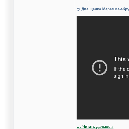
Два щенка Маремма-абр
...
Читать дальше »