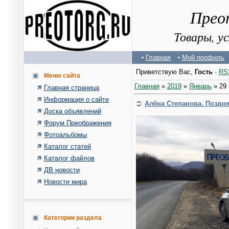
Прео
Товары, у
Главная
Мой профиль
Приветствую Вас
,
Гость
·
RS
Меню сайта
Главная
»
2019
»
Январь
»
29
Главная страница
Информация о сайте
Алёна Степанова. Поздня
Доска объявлений
Форум Преображения
Фотоальбомы
Каталог статей
Каталог файлов
ДВ новости
Новости мира
Категории раздела