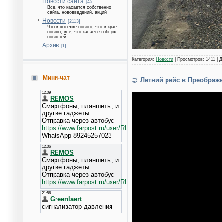
Новости сайта
[45]
Все, что касается собственно
сайта, нововведений, акций
Новости
[2113]
Что в поселке нового, что в крае
нового, все, что касается общих
новостей
Архив
[1]
Категория:
Новости
| Просмотров: 1411 | 
Мини-чат
Летний рейс в Преображен