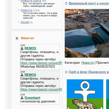
Новости сайта
[45]
Временный мост к посел
Все, что касается собственно
сайта, нововведений, акций
Новости
[2113]
Что в поселке нового, что в крае
нового, все, что касается общих
новостей
Архив
[1]
Мини-чат
Категория:
Новости
| Просмот
Герб и флаг Лазовского 