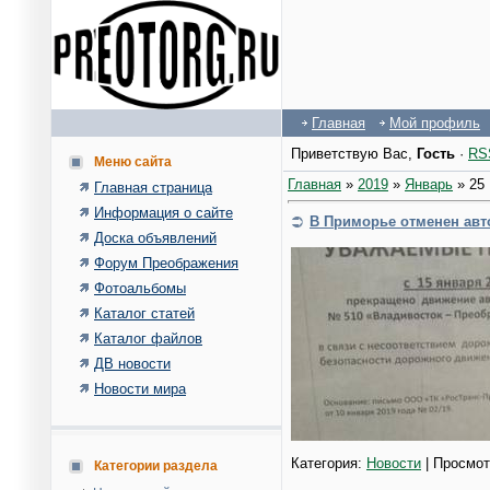
Главная
Мой профиль
Приветствую Вас
,
Гость
·
RS
Меню сайта
Главная
»
2019
»
Январь
»
25
Главная страница
Информация о сайте
В Приморье отменен авт
Доска объявлений
Форум Преображения
Фотоальбомы
Каталог статей
Каталог файлов
ДВ новости
Новости мира
Категория:
Новости
| Просмот
Категории раздела