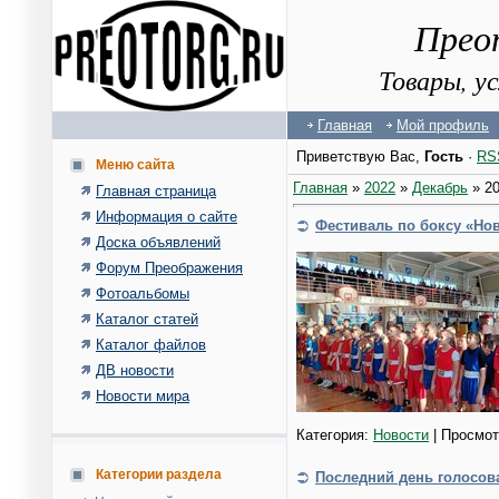
Прео
Товары, у
Главная
Мой профиль
Приветствую Вас
,
Гость
·
RS
Меню сайта
Главная
»
2022
»
Декабрь
»
2
Главная страница
Информация о сайте
Фестиваль по боксу «Но
Доска объявлений
Форум Преображения
Фотоальбомы
Каталог статей
Каталог файлов
ДВ новости
Новости мира
Категория:
Новости
| Просмот
Категории раздела
Последний день голосова