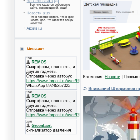
Новости сайта
[45]
Все, что касается собственно
сайта, нововведений, акций
Новости
[2113]
Что в поселке нового, что в крае
нового, все, что касается общих
новостей
Архив
[1]
Мини-чат
Категория:
Новости
| Просмот
Внимание! Штормовое пр