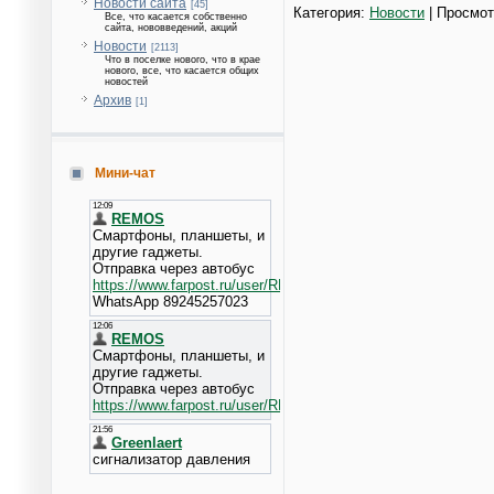
Новости сайта
[45]
Категория:
Новости
| Просмот
Все, что касается собственно
сайта, нововведений, акций
Новости
[2113]
Что в поселке нового, что в крае
нового, все, что касается общих
новостей
Архив
[1]
Мини-чат