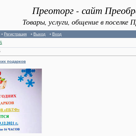
Преоторг - сайт Преоб
Товары, услуги, общение в поселке
Регистрация
Выход
Вход
S
6
ких подарков