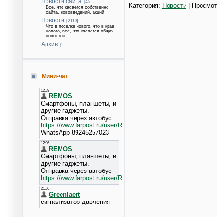
Новости сайта
[45]
Категория:
Новости
| Просмот
Все, что касается собственно
сайта, нововведений, акций
Новости
[2113]
Что в поселке нового, что в крае
нового, все, что касается общих
новостей
Архив
[1]
Мини-чат