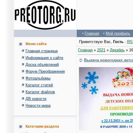
Главная
Мой профиль
Приветствую Вас
,
Гость
·
RS
Меню сайта
Главная
»
2021
»
Декабрь
»
1
Главная страница
Информация о сайте
Выдача новогодних детс
Доска объявлений
Форум Преображения
Фотоальбомы
Каталог статей
Каталог файлов
ДВ новости
Новости мира
Категории раздела