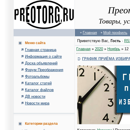
Прео
Товары, у
Главная
Мой профиль
Приветствую Вас
,
Гость
·
RS
Меню сайта
Главная
»
2020
»
Ноябрь
»
12
Главная страница
Информация о сайте
ГРАФИК ПРИЁМА ИЗБИР
Доска объявлений
Форум Преображения
Фотоальбомы
Каталог статей
Каталог файлов
ДВ новости
Новости мира
Категории раздела