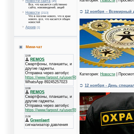
Категория:
Новости
| Просмот
Новости сайта
[45]
Все, что касается собственно
сайта, нововведений, акций
12 ноября – Всемирный 
Новости
[2113]
Что в поселке нового, что в крае
нового, все, что касается общих
новостей
Архив
[1]
Мини-чат
Категория:
Новости
| Просмот
12 ноября - День специа