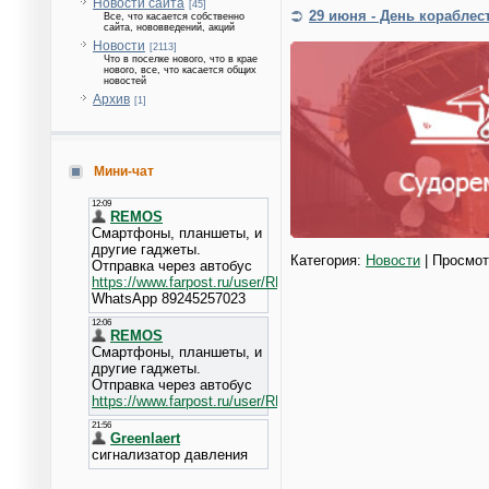
Новости сайта
[45]
29 июня - День кораблес
Все, что касается собственно
сайта, нововведений, акций
Новости
[2113]
Что в поселке нового, что в крае
нового, все, что касается общих
новостей
Архив
[1]
Мини-чат
Категория:
Новости
| Просмот