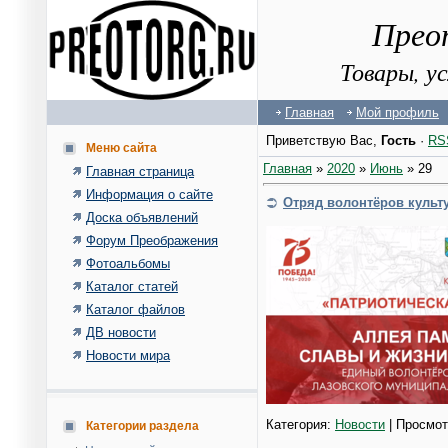
Прео
Товары, у
Главная
Мой профиль
Приветствую Вас
,
Гость
·
RS
Меню сайта
Главная
»
2020
»
Июнь
»
29
Главная страница
Информация о сайте
Отряд волонтёров культ
Доска объявлений
Форум Преображения
Фотоальбомы
Каталог статей
Каталог файлов
ДВ новости
Новости мира
Категория:
Новости
| Просмот
Категории раздела