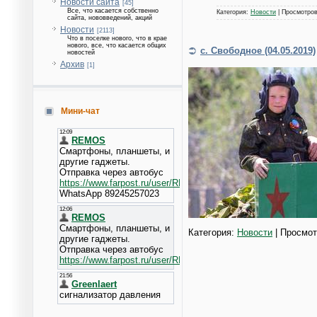
Новости сайта
[45]
Все, что касается собственно
Категория:
Новости
| Просмотров
сайта, нововведений, акций
Новости
[2113]
Что в поселке нового, что в крае
нового, все, что касается общих
с. Свободное (04.05.2019)
новостей
Архив
[1]
Мини-чат
Категория:
Новости
| Просмот