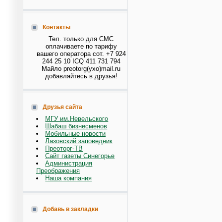
Контакты
Тел. только для СМС
оплачиваете по тарифу
вашего оператора сот. +7 924
244 25 10 ICQ 411 731 794
Майло preotorg(ухо)mail.ru
добавляйтесь в друзья!
Друзья сайта
МГУ им.Невельского
Шабаш бизнесменов
Мобильные новости
Лазовский заповедник
Преоторг-ТВ
Сайт газеты Синегорье
Администрация
Преображения
Наша компания
Добавь в закладки