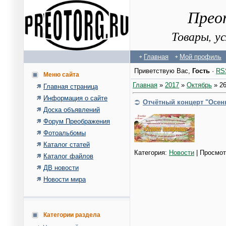
Прео
Товары, у
Главная
Мой профиль
Приветствую Вас
,
Гость
·
RS
Меню сайта
Главная
»
2017
»
Октябрь
»
2
Главная страница
Информация о сайте
Отчётный концерт "Осенн
Доска объявлений
Форум Преображения
Фотоальбомы
Каталог статей
Категория:
Новости
| Просмот
Каталог файлов
ДВ новости
Новости мира
Категории раздела