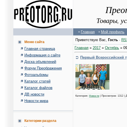
Прео
Товары, у
Главная
Мой профиль
Приветствую Вас
,
Гость
·
RS
Меню сайта
Главная
»
2017
»
Октябрь
»
0
Главная страница
Информация о сайте
Первый Всероссийский т
Доска объявлений
Форум Преображения
Фотоальбомы
Каталог статей
Каталог файлов
ДВ новости
Категория:
Новости
| Просмотров: 1312 | 
Новости мира
Категории раздела