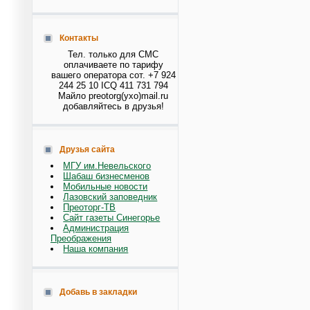
Контакты
Тел. только для СМС
оплачиваете по тарифу
вашего оператора сот. +7 924
244 25 10 ICQ 411 731 794
Майло preotorg(ухо)mail.ru
добавляйтесь в друзья!
Друзья сайта
МГУ им.Невельского
Шабаш бизнесменов
Мобильные новости
Лазовский заповедник
Преоторг-ТВ
Сайт газеты Синегорье
Администрация
Преображения
Наша компания
Добавь в закладки