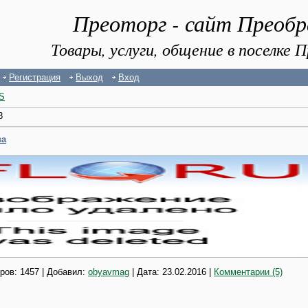
Преоторг - сайт Преоб
Товары, услуги, общение в поселке
Регистрация
Выход
Вход
S
3
ва
ров: 1457 | Добавил:
obyavmag
| Дата:
23.02.2016
|
Комментарии (5)