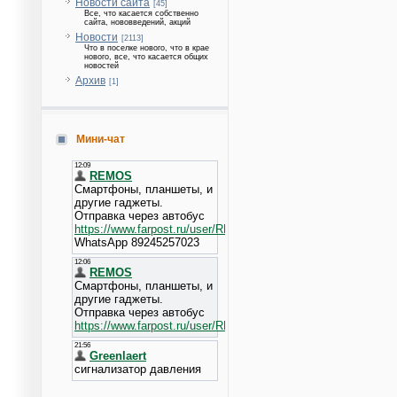
Новости сайта
[45]
Все, что касается собственно
сайта, нововведений, акций
Новости
[2113]
Что в поселке нового, что в крае
нового, все, что касается общих
новостей
Архив
[1]
Мини-чат