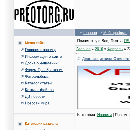
Главная
Мой профиль
Приветствую Вас
,
Гость
·
RS
Меню сайта
Главная
»
2016
»
Февраль
»
2
Главная страница
Информация о сайте
День защитника Отечест
Доска объявлений
Форум Преображения
Фотоальбомы
Каталог статей
Каталог файлов
ДВ новости
Новости мира
Категория:
Новости
| Просмот
Категории раздела