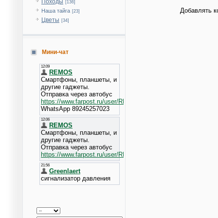
Походы
[136]
Добавлять к
Наша тайга
[23]
Цветы
[34]
Мини-чат