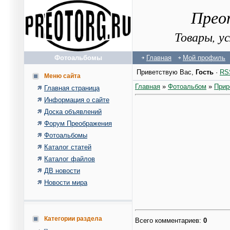
Прео
Товары, у
Фотоальбомы
Главная
Мой профиль
Приветствую Вас
,
Гость
·
RS
Меню сайта
Главная
»
Фотоальбом
»
Прир
Главная страница
Информация о сайте
Доска объявлений
Форум Преображения
Фотоальбомы
Каталог статей
Каталог файлов
ДВ новости
Новости мира
Категории раздела
Всего комментариев
:
0