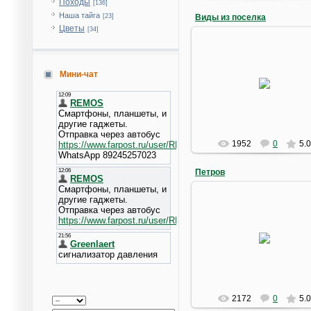
Походы
[136]
Наша тайга
Виды из поселка
[23]
Цветы
[34]
07.04.2010
Мини-чат
Legeor
1952
0
5.0
Петров
17.03.2010
Legeor
2172
0
5.0