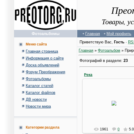
Прео
Товары, у
Фотоальбомы
Главная
Мой профиль
Приветствую Вас
,
Гость
·
RS
Меню сайта
Главная
»
Фотоальбом
» Прир
Главная страница
Информация о сайте
Фотографий в разделе
:
23
Доска объявлений
Форум Преображения
Река
Фотоальбомы
Каталог статей
Каталог файлов
07.04.2010
ДВ новости
Новости мира
Legeor
Категории раздела
1961
0
5.0