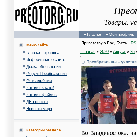
Прео
Товары, у
Главная
Мой профиль
Приветствую Вас
,
Гость
·
RS
Меню сайта
Главная
»
2020
»
Август
»
25
»
Главная страница
Информация о сайте
Преображенцы – участник
Доска объявлений
Форум Преображения
Фотоальбомы
Каталог статей
Каталог файлов
ДВ новости
Новости мира
Категории раздела
Во Владивостоке, на