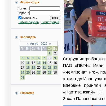
Форма входа
Логин:
Пароль:
запомнить
Забыл пароль
|
Регистрация
Календарь
«
Август 2020
»
Пн
Вт
Ср
Чт
Пт
Сб
Вс
1
2
3
4
5
6
7
8
9
Сотрудник рыбацког
10
11
12
13
14
15
16
ПАО «ПБТФ» Иван Б
17
18
19
20
21
22
23
«Чемпионат Pro», по
24
25
26
27
28
29
30
31
этом году Иван участ
Впервые приняли 
«Партизанский» ПП
Рикламко
Захар Панасенко и п