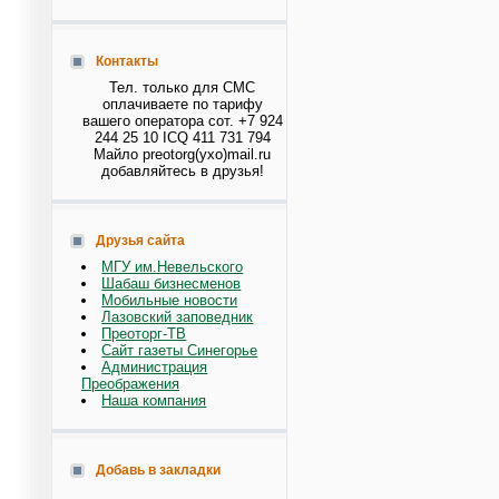
Контакты
Тел. только для СМС
оплачиваете по тарифу
вашего оператора сот. +7 924
244 25 10 ICQ 411 731 794
Майло preotorg(ухо)mail.ru
добавляйтесь в друзья!
Друзья сайта
МГУ им.Невельского
Шабаш бизнесменов
Мобильные новости
Лазовский заповедник
Преоторг-ТВ
Сайт газеты Синегорье
Администрация
Преображения
Наша компания
Добавь в закладки