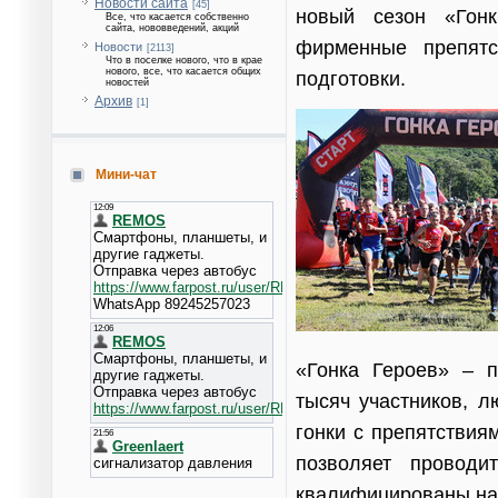
Новости сайта
[45]
новый сезон «Гонк
Все, что касается собственно
сайта, нововведений, акций
фирменные препятс
Новости
[2113]
Что в поселке нового, что в крае
нового, все, что касается общих
подготовки.
новостей
Архив
[1]
Мини-чат
«Гонка Героев» – 
тысяч участников, л
гонки с препятствия
позволяет проводи
квалифицированы на