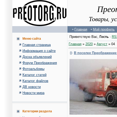
Прео
Товары, у
Главная
Мой профиль
Приветствую Вас
,
Гость
·
RS
Меню сайта
Главная
»
2020
»
Август
»
04
Главная страница
Информация о сайте
В поселке Преображение
Доска объявлений
Форум Преображения
Фотоальбомы
Каталог статей
Каталог файлов
ДВ новости
Новости мира
Категории раздела