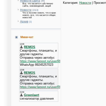
Новости сайта
[45]
Категория:
Новости
| Просмот
Все, что касается собственно
сайта, нововведений, акций
Новости
[2113]
Что в поселке нового, что в крае
нового, все, что касается общих
новостей
Архив
[1]
Мини-чат