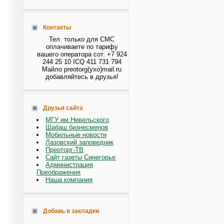
Контакты
Тел. только для СМС
оплачиваете по тарифу
вашего оператора сот. +7 924
244 25 10 ICQ 411 731 794
Майло preotorg(ухо)mail.ru
добавляйтесь в друзья!
Друзья сайта
МГУ им.Невельского
Шабаш бизнесменов
Мобильные новости
Лазовский заповедник
Преоторг-ТВ
Сайт газеты Синегорье
Администрация
Преображения
Наша компания
Добавь в закладки