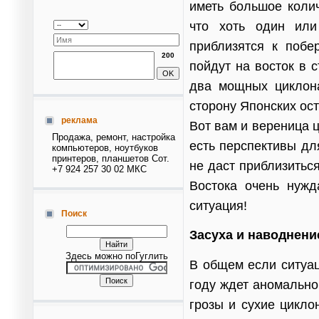
иметь большое колич
что хоть один или
приблизятся к побе
200
пойдут на восток в 
два мощных циклон
сторону Японских ост
реклама
Вот вам и вереница 
Продажа, ремонт, настройка
есть перспективы дл
компьютеров, ноутбуков
принтеров, планшетов Сот.
не даст приблизитьс
+7 924 257 30 02 МКС
Востока очень нужд
ситуация!
Поиск
Засуха и наводнени
Здесь можно поГуглить
В общем если ситуац
году ждет аномально
грозы и сухие цикло