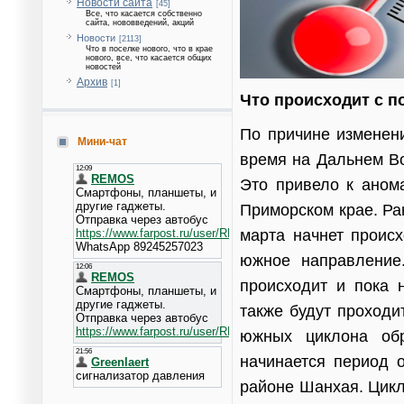
Новости сайта
[45]
Все, что касается собственно
сайта, нововведений, акций
Новости
[2113]
Что в поселке нового, что в крае
нового, все, что касается общих
новостей
Архив
[1]
Что происходит с п
По причине изменени
Мини-чат
время на Дальнем Во
Это привело к аном
Приморском крае. Ра
марта начнет проис
южное направление
происходит и пока 
также будут проходи
южных циклона об
начинается период о
районе Шанхая. Цикл