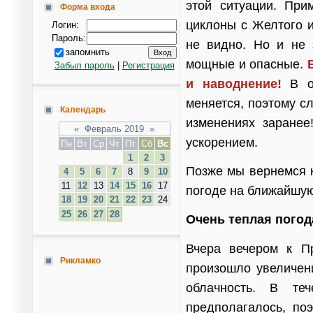
этой ситуации. При
Форма входа
циклоны с Желтого и
Логин:
Пароль:
не видно. Но и не 
запомнить
мощные и опасные.
Забыл пароль
|
Регистрация
и наводнение!
В об
меняется, поэтому с
Календарь
изменениях заранее
«
Февраль 2019
»
ускорением.
Пн
Вт
Ср
Чт
Пт
Сб
Вс
1
2
3
Позже мы вернемся к
4
5
6
7
8
9
10
11
12
13
14
15
16
17
погоде на ближайшу
18
19
20
21
22
23
24
25
26
27
28
Очень теплая погод
Вчера вечером к П
Рикламко
произошло увеличени
облачность. В те
предполагалось, по