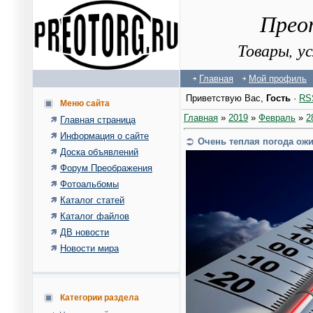
Прео
Товары, у
Главная
Мой профиль
Приветствую Вас
,
Гость
·
RS
Меню сайта
Главная
»
2019
»
Февраль
»
2
Главная страница
Информация о сайте
Очень теплая погода ож
Доска объявлений
Форум Преображения
Фотоальбомы
Каталог статей
Каталог файлов
ДВ новости
Новости мира
Категории раздела