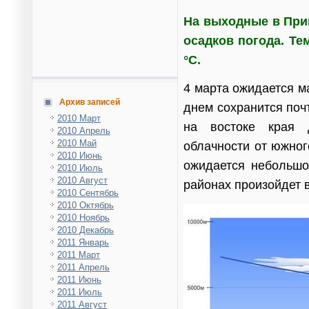
На выходные в При
осадков погода. Тем
°С.
4 марта ожидается м
Архив записей
днем сохранится поч
2010 Март
на востоке края 
2010 Апрель
2010 Май
облачности от южног
2010 Июнь
ожидается небольшое
2010 Июль
2010 Август
районах произойдет 
2010 Сентябрь
2010 Октябрь
2010 Ноябрь
2010 Декабрь
2011 Январь
2011 Март
2011 Апрель
2011 Июнь
2011 Июль
2011 Август