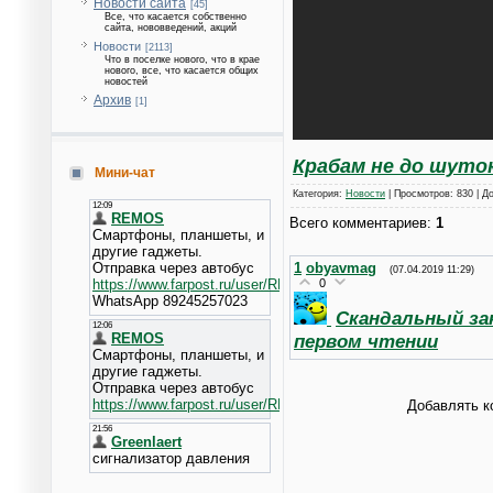
Новости сайта
[45]
Все, что касается собственно
сайта, нововведений, акций
Новости
[2113]
Что в поселке нового, что в крае
нового, все, что касается общих
новостей
Архив
[1]
Крабам не до шуто
Мини-чат
Категория
:
Новости
|
Просмотров
: 830 |
Д
Всего комментариев
:
1
1
obyavmag
(07.04.2019 11:29)
0
Скандальный зак
первом чтении
Добавлять к