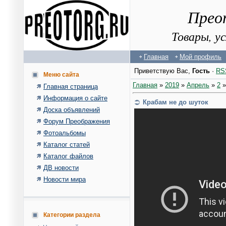
Прео
Товары, у
Главная
Мой профиль
Приветствую Вас
,
Гость
·
RS
Меню сайта
Главная
»
2019
»
Апрель
»
2
»
Главная страница
Информация о сайте
Крабам не до шуток
Доска объявлений
Форум Преображения
Фотоальбомы
Каталог статей
Каталог файлов
ДВ новости
Новости мира
Категории раздела