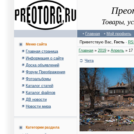
Прео
Товары, у
Главная
Мой профиль
Приветствую Вас
,
Гость
·
RS
Меню сайта
Главная
»
2019
»
Апрель
»
17
Главная страница
Информация о сайте
Чита
Доска объявлений
Форум Преображения
Фотоальбомы
Каталог статей
Каталог файлов
ДВ новости
Новости мира
Категории раздела