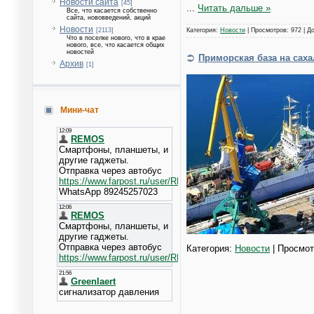
Новости сайта
[45]
...
Читать дальше »
Все, что касается собственно
сайта, нововведений, акций
Новости
[2113]
Категория:
Новости
| Просмотров: 972 | Д
Что в поселке нового, что в крае
нового, все, что касается общих
новостей
Приморская база на сах
Архив
[1]
Мини-чат
Категория:
Новости
| Просмот