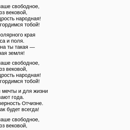
наше свободное,
юз вековой,
рость народная!
 гордимся тобой!
олярного края
са и поля.
дна ты такая —
ая земля!
наше свободное,
юз вековой,
рость народная!
 гордимся тобой!
 мечты и для жизни
ают года.
верность Отчизне.
так будет всегда!
наше свободное,
юз вековой,