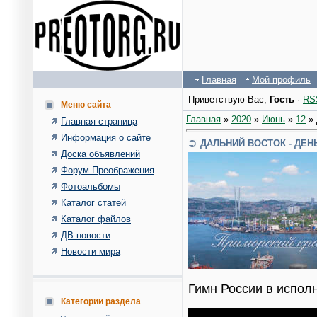
Главная
Мой профиль
Приветствую Вас
,
Гость
·
RS
Меню сайта
Главная
»
2020
»
Июнь
»
12
»
Главная страница
Информация о сайте
ДАЛЬНИЙ ВОСТОК - ДЕН
Доска объявлений
Форум Преображения
Фотоальбомы
Каталог статей
Каталог файлов
ДВ новости
Новости мира
Гимн России в исполн
Категории раздела