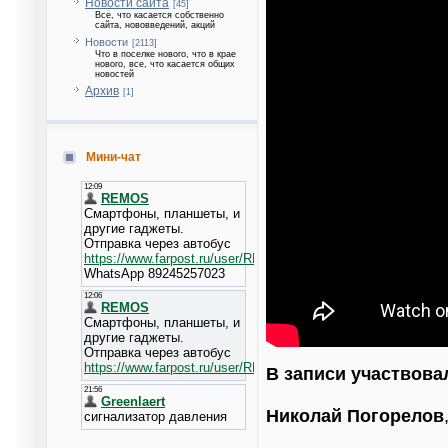
Новости сайта
[45]
Все, что касается собственно
сайта, нововведений, акций
Новости
[2113]
Что в поселке нового, что в крае
нового, все, что касается общих
новостей
Архив
[1]
Мини-чат
В записи участвова
Николай Погорелов