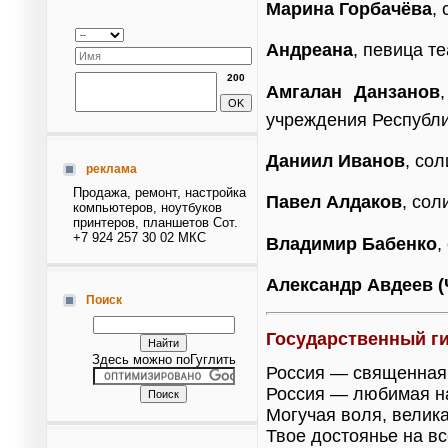
Марина Горбачёва
,
Андреана
, певица т
200
Амгалан Данзанов
учреждения Республи
Даниил Иванов
, со
реклама
Продажа, ремонт, настройка
Павел Алдаков
, со
компьютеров, ноутбуков
принтеров, планшетов Сот.
+7 924 257 30 02 МКС
Владимир Бабенко
,
Александр Авдеев 
Поиск
Государственный г
Здесь можно поГуглить
Россия — священная
Россия — любимая н
Могучая воля, велик
Твое достоянье на вс