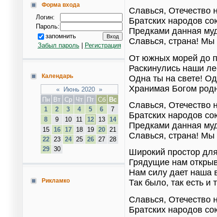
Форма входа
Славься, Отечество 
Логин:
Братских народов со
Пароль:
Предками данная муд
запомнить
Славься, страна! Мы
Забыл пароль
|
Регистрация
От южных морей до п
Раскинулись наши ле
Календарь
Одна ты на свете! О
Хранимая Богом родн
«
Июнь 2020
»
Пн
Вт
Ср
Чт
Пт
Сб
Вс
Славься, Отечество 
1
2
3
4
5
6
7
Братских народов со
8
9
10
11
12
13
14
Предками данная муд
15
16
17
18
19
20
21
Славься, страна! Мы
22
23
24
25
26
27
28
29
30
Широкий простор для
Грядущие нам открыв
Нам силу дает наша 
Рикламко
Так было, так есть и 
Славься, Отечество 
Братских народов со