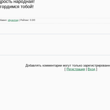
рость народная!
 гордимся тобой!
обавил
:
obyavmag
|
Рейтинг
:
0.0
/
0
Добавлять комментарии могут только зарегистрированн
[
Регистрация
|
Вход
]