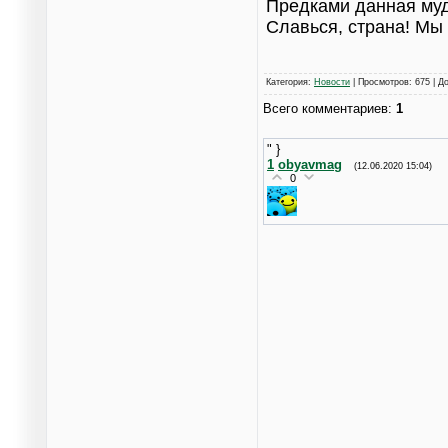
Предками данная муд
Славься, страна! Мы
Категория
:
Новости
|
Просмотров
: 675 |
Д
Всего комментариев
:
1
" }
1
obyavmag
(12.06.2020 15:04)
0