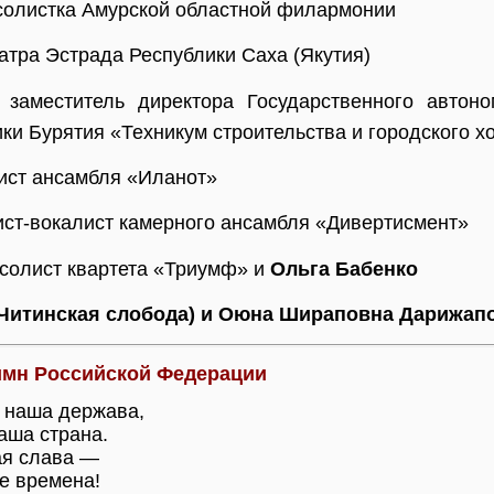
 солистка Амурской областной филармонии
еатра Эстрада Республики Саха (Якутия)
, заместитель директора Государственного автон
ки Бурятия «Техникум строительства и городского х
лист ансамбля «Иланот»
лист-вокалист камерного ансамбля «Дивертисмент»
 солист квартета «Триумф» и
Ольга Бабенко
(Читинская слобода) и Оюна Шираповна Дарижапо
имн Российской Федерации
 наша держава,
аша страна.
ая слава —
е времена!