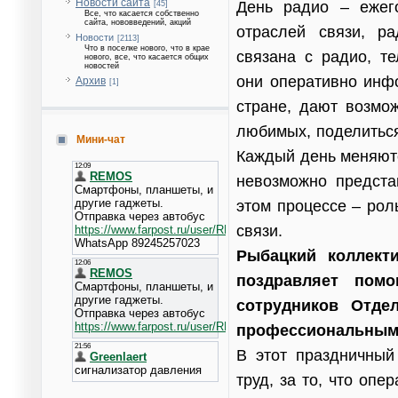
Новости сайта
День радио – ежег
[45]
Все, что касается собственно
сайта, нововведений, акций
отраслей связи, ра
Новости
[2113]
Что в поселке нового, что в крае
связана с радио, т
нового, все, что касается общих
новостей
они оперативно инф
Архив
[1]
стране, дают возмо
любимых, поделиться
Мини-чат
Каждый день меняютс
невозможно предста
этом процессе – рол
связи.
Рыбацкий коллект
поздравляет помо
сотрудников Отде
профессиональным 
В этот праздничный
труд, за то, что оп