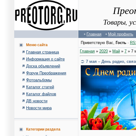
Прео
Товары, у
Главная
Мой профиль
Приветствую Вас
,
Гость
·
RS
Меню сайта
Главная
»
2020
»
Май
»
7
» 7 
Главная страница
Информация о сайте
7 мая – День радио, свя
Доска объявлений
Форум Преображения
Фотоальбомы
Каталог статей
Каталог файлов
ДВ новости
Новости мира
Категории раздела