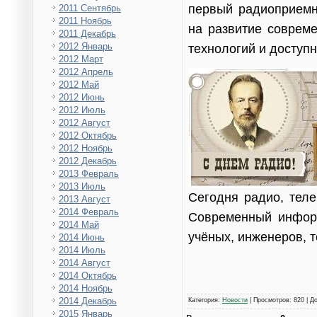
первый радиоприемн
2011 Сентябрь
2011 Ноябрь
на развитие совреме
2011 Декабрь
2012 Январь
технологий и доступ
2012 Март
2012 Апрель
2012 Май
2012 Июнь
2012 Июль
2012 Август
2012 Октябрь
2012 Ноябрь
2012 Декабрь
2013 Февраль
2013 Июль
Сегодня радио, теле
2013 Август
2014 Февраль
Современный инфор
2014 Май
учёных, инженеров, т
2014 Июнь
2014 Июль
2014 Август
2014 Октябрь
2014 Ноябрь
2014 Декабрь
Категория
:
Новости
|
Просмотров
: 820 |
Д
2015 Январь