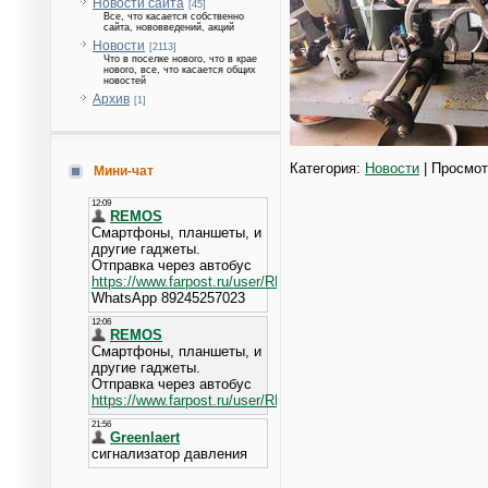
Новости сайта
[45]
Все, что касается собственно
сайта, нововведений, акций
Новости
[2113]
Что в поселке нового, что в крае
нового, все, что касается общих
новостей
Архив
[1]
Категория:
Новости
| Просмот
Мини-чат