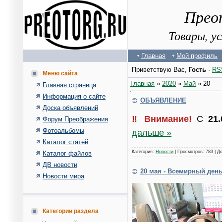
Прео
Товары, у
Главная
Мой профиль
Приветствую Вас
,
Гость
·
RS
Меню сайта
Главная
»
2020
»
Май
»
20
Главная страница
Информация о сайте
ОБЪЯВЛЕНИЕ
Доска объявлений
‼️ Внимание!
С
21.
Форум Преображения
Фотоальбомы
дальше »
Каталог статей
Категория:
Новости
| Просмотров: 783 | Д
Каталог файлов
ДВ новости
20 мая - Всемирный ден
Новости мира
Категории раздела