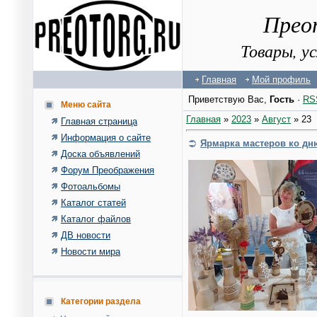
Прео
Товары, у
Главная
Мой профиль
Приветствую Вас
,
Гость
·
RS
Меню сайта
Главная
»
2023
»
Август
»
23
Главная страница
Информация о сайте
Ярмарка мастеров ко дн
Доска объявлений
Форум Преображения
Фотоальбомы
Каталог статей
Каталог файлов
ДВ новости
Новости мира
Категории раздела