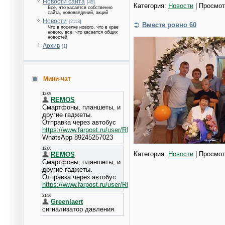
Новости сайта
[45]
Категория:
Новости
| Просмот
Все, что касается собственно
сайта, нововведений, акций
Новости
[2113]
Вместе ровно 60
Что в поселке нового, что в крае
нового, все, что касается общих
новостей
Архив
[1]
Мини-чат
Категория:
Новости
| Просмот