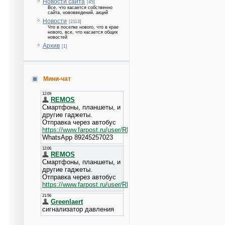
Новости сайта
[45]
Все, что касается собственно
сайта, нововведений, акций
Новости
[2113]
Что в поселке нового, что в крае
нового, все, что касается общих
новостей
Архив
[1]
Мини-чат