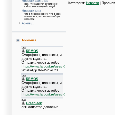
Новости сайта
[45]
Категория:
Новости
| Просмот
Все, что касается собственно
сайта, нововведений, акций
Новости
[2113]
Что в поселке нового, что в крае
нового, все, что касается общих
новостей
Архив
[1]
Мини-чат