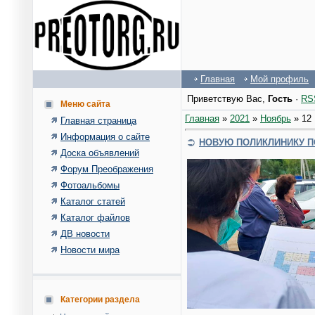
Главная
Мой профиль
Приветствую Вас
,
Гость
·
RS
Меню сайта
Главная
»
2021
»
Ноябрь
»
12
Главная страница
Информация о сайте
НОВУЮ ПОЛИКЛИНИКУ П
Доска объявлений
Форум Преображения
Фотоальбомы
Каталог статей
Каталог файлов
ДВ новости
Новости мира
Категории раздела