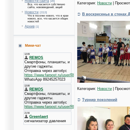
Новости сайта
[45]
Категория:
Новости
| Просмот
Все, что касается собственно
сайта, нововведений, акций
Новости
[2113]
В воскресенье в стенах
Что в поселке нового, что в крае
нового, все, что касается общих
новостей
Архив
[1]
Мини-чат
Категория:
Новости
| Просмот
Турнир поколений