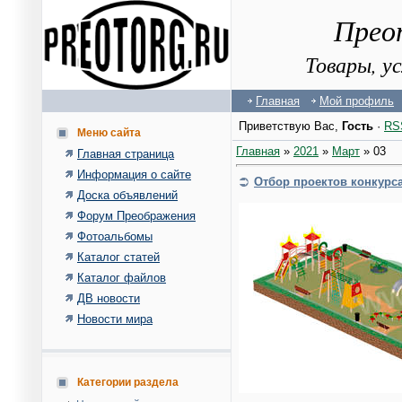
Прео
Товары, у
Главная
Мой профиль
Приветствую Вас
,
Гость
·
RS
Меню сайта
Главная
»
2021
»
Март
»
03
Главная страница
Информация о сайте
Отбор проектов конкурса
Доска объявлений
Форум Преображения
Фотоальбомы
Каталог статей
Каталог файлов
ДВ новости
Новости мира
Категории раздела