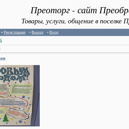
Преоторг - сайт Преоб
Товары, услуги, общение в поселке
Регистрация
Выход
Вход
S
3
ним