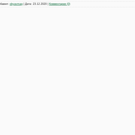
обавил:
obyavmag
| Дата:
23.12.2020
|
Комментарии (0)