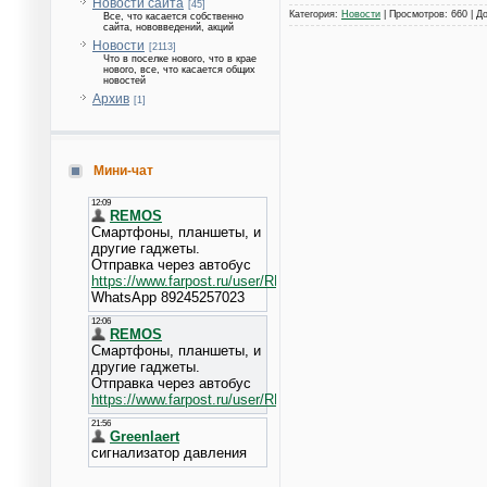
Новости сайта
[45]
Категория:
Новости
| Просмотров: 660 | Д
Все, что касается собственно
сайта, нововведений, акций
Новости
[2113]
Что в поселке нового, что в крае
нового, все, что касается общих
новостей
Архив
[1]
Мини-чат