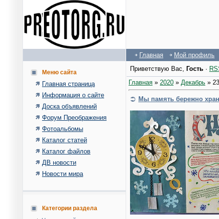
Главная
Мой профиль
Приветствую Вас
,
Гость
·
RS
Меню сайта
Главная
»
2020
»
Декабрь
»
2
Главная страница
Информация о сайте
Мы память бережно хра
Доска объявлений
Форум Преображения
Фотоальбомы
Каталог статей
Каталог файлов
ДВ новости
Новости мира
Категории раздела