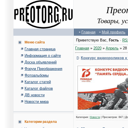
Прео
Товары, у
Главная
Мой профиль
Приветствую Вас
,
Гость
·
RS
Меню сайта
Главная
»
2020
»
Апрель
»
28
Главная страница
Информация о сайте
Конкурс видеороликов к
Доска объявлений
Форум Преображения
Фотоальбомы
Каталог статей
Каталог файлов
ДВ новости
Новости мира
Категория:
Новости
| Просмотров: 847 | Д
Категории раздела