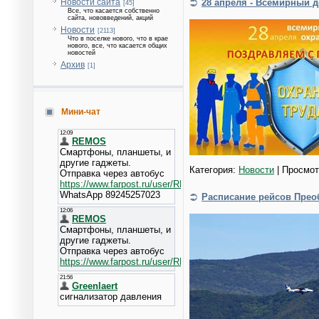
Новости сайта
28 апреля - Всемирный 
[45]
Все, что касается собственно
сайта, нововведений, акций
Новости
[2113]
Что в поселке нового, что в крае
нового, все, что касается общих
новостей
Архив
[1]
Мини-чат
Категория:
Новости
| Просмот
Расписание рейсов Прео