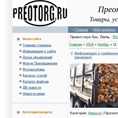
Прео
Товары, у
Главная
Мой профиль
Приветствую Вас
,
Гость
·
RS
Меню сайта
Главная
»
2019
»
Ноябрь
»
11
Главная страница
Информация о сайте
Информация о снабжении
Доска объявлений
(дровами)
Форум Преображения
Фотоальбомы
Каталог статей
Каталог файлов
ДВ новости
Новости мира
Категории раздела
Категория:
Новости
| Просмот