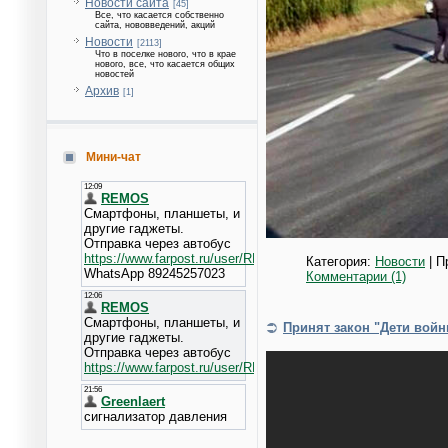
Новости сайта
[45]
Все, что касается собственно
сайта, нововведений, акций
Новости
[2113]
Что в поселке нового, что в крае
нового, все, что касается общих
новостей
Архив
[1]
Мини-чат
Категория:
Новости
| П
Комментарии (1)
Принят закон "Дети войн