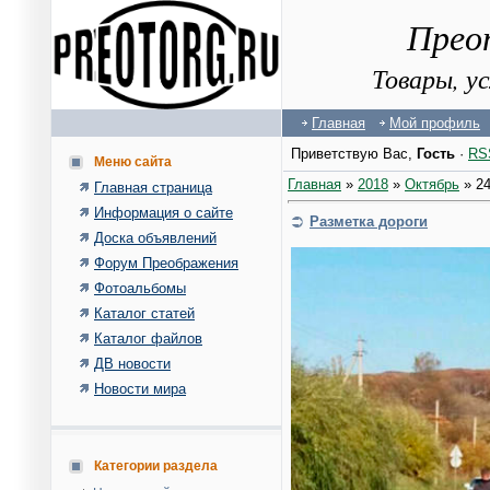
Прео
Товары, у
Главная
Мой профиль
Приветствую Вас
,
Гость
·
RS
Меню сайта
Главная
»
2018
»
Октябрь
»
2
Главная страница
Информация о сайте
Разметка дороги
Доска объявлений
Форум Преображения
Фотоальбомы
Каталог статей
Каталог файлов
ДВ новости
Новости мира
Категории раздела