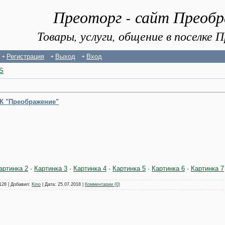
Преоторг - сайт Преоб
Товары, услуги, общение в поселке
Регистрация
Выход
Вход
S
КК "Преображение"
артинка 2
·
Картинка 3
·
Картинка 4
·
Картинка 5
·
Картинка 6
·
Картинка 7
128 | Добавил:
Kino
| Дата:
25.07.2018
|
Комментарии (0)