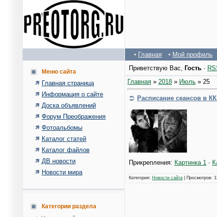
Главная
Мой профиль
Приветствую Вас
,
Гость
·
RS
Меню сайта
Главная
»
2018
»
Июль
»
25
Главная страница
Информация о сайте
Расписание сеансов в К
Доска объявлений
Форум Преображения
Фотоальбомы
Каталог статей
Каталог файлов
ДВ новости
Прикрепления:
Картинка 1
·
К
Новости мира
Категория:
Новости сайта
| Просмотров: 1
Категории раздела