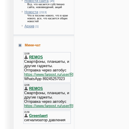
Новости сайта
[45]
Все, что касается собственно
сайта, нововведений, акций
Новости
[2113]
Что в поселке нового, что в крае
нового, все, что касается общих
новостей
Архив
[1]
Мини-чат