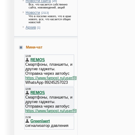
Новости сайта
[45]
Все, что касается собственно
сайта, нововведений, акций
Новости
[2113]
Что в поселке нового, что в крае
нового, все, что касается общих
новостей
Архив
[1]
Мини-чат