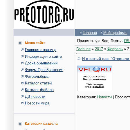
Главная
Мой профиль
Приветствую Вас
,
Гость
·
RS
Меню сайта
Главная
»
2017
»
Февраль
»
2
Главная страница
Информация о сайте
И в сотый раз: "Открыли
Доска объявлений
Форум Преображения
Фотоальбомы
Каталог статей
Каталог файлов
ДВ новости
Категория:
Новости
| Просмот
Новости мира
Категории раздела