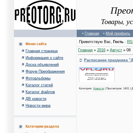
Прео
Товары, у
Главная
Мой профиль
Приветствую Вас
,
Гость
·
RS
Меню сайта
Главная
»
2016
»
Август
»
08
Главная страница
Информация о сайте
Расписание праздника "
Доска объявлений
Форум Преображения
Фотоальбомы
Каталог статей
Категория:
Новости
| Просмотров: 1401 | 
Каталог файлов
ДВ новости
Новости мира
Категории раздела