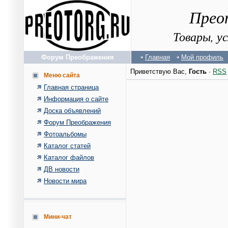
Прео
Товары, у
Форум Преображения
Главная
Мой профиль
Приветствую Вас
,
Гость
·
RSS
Меню сайта
Главная страница
Информация о сайте
Доска объявлений
Форум Преображения
Фотоальбомы
Каталог статей
Каталог файлов
ДВ новости
Новости мира
Мини-чат