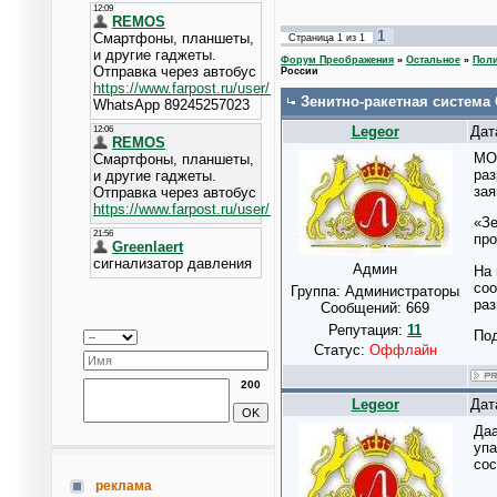
1
Страница
1
из
1
Форум Преображения
»
Остальное
»
Поли
России
Зенитно-ракетная система 
Legeor
Дат
МОС
раз
зая
«Зе
про
Админ
На 
соо
Группа: Администраторы
раз
Сообщений:
669
Репутация:
11
По
Статус:
Оффлайн
200
Legeor
Дат
Даа
упа
сос
реклама