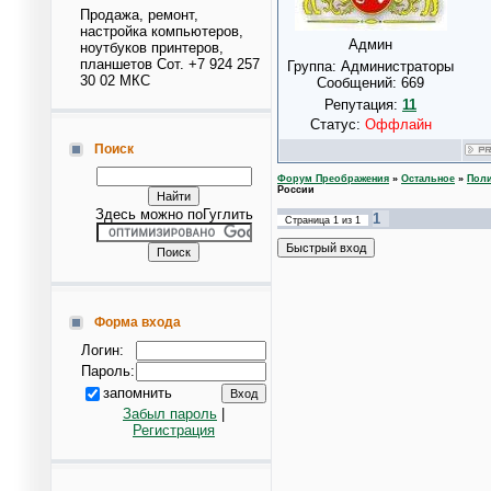
Продажа, ремонт,
настройка компьютеров,
Админ
ноутбуков принтеров,
планшетов Сот. +7 924 257
Группа: Администраторы
30 02 МКС
Сообщений:
669
Репутация:
11
Статус:
Оффлайн
Поиск
Форум Преображения
»
Остальное
»
Поли
России
Здесь можно поГуглить
1
Страница
1
из
1
Форма входа
Логин:
Пароль:
запомнить
Забыл пароль
|
Регистрация