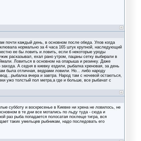
там почти каждый день, в основном после обеда. Улов когда
 клювала нормально за 4 часа 165 штук крупной, наследующий
честно ее бы ловить и ловить, если б некоторые уроды
мужик расказывал, ехал рано утром, пацаны сетку выбирали в
оймали. Ловиться в основном на опарыша и резинку. Даже
захода. А седня в киевку ездили, рыбалка хреновая, за день
там была отличная, ведрами ловили. Но... либо народу
вод...рыбалка вчера и завтра. Народ там с ночевой остаються,
вки ужо толстый пол метра,а где и больше, все рыбачат с
шлые субботу и воскресенье в Киевке ни хрена не ловилось, не
 основном в те дни все мотались по льду туда - сюда и
 иной раз рыба попадается полосатая похлеще тигра, вся
сдает таких умельцев рыбникам, надо последовать его