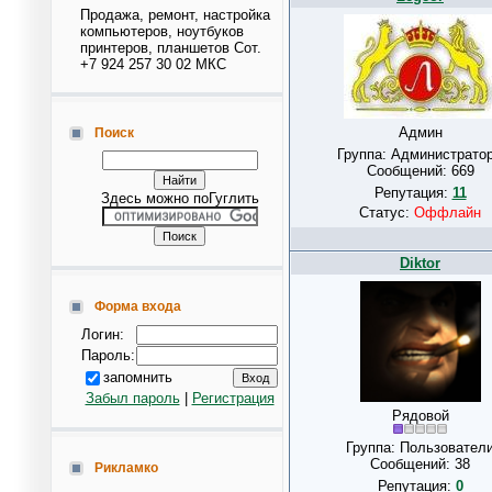
Продажа, ремонт, настройка
компьютеров, ноутбуков
принтеров, планшетов Сот.
+7 924 257 30 02 МКС
Админ
Поиск
Группа: Администрато
Сообщений:
669
Репутация:
11
Здесь можно поГуглить
Статус:
Оффлайн
Diktor
Форма входа
Логин:
Пароль:
запомнить
Забыл пароль
|
Регистрация
Рядовой
Группа: Пользовател
Сообщений:
38
Рикламко
Репутация:
0