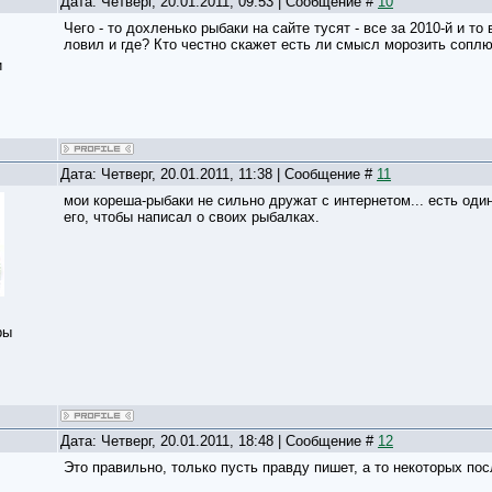
Дата: Четверг, 20.01.2011, 09:53 | Сообщение #
10
Чего - то дохленько рыбаки на сайте тусят - все за 2010-й и то 
ловил и где? Кто честно скажет есть ли смысл морозить сопл
и
Дата: Четверг, 20.01.2011, 11:38 | Сообщение #
11
мои кореша-рыбаки не сильно дружат с интернетом... есть од
его, чтобы написал о своих рыбалках.
ры
Дата: Четверг, 20.01.2011, 18:48 | Сообщение #
12
Это правильно, только пусть правду пишет, а то некоторых по