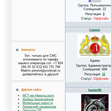
Группа: Пользовател
Сообщений:
22
Репутация:
0
Статус:
Оффлайн
Legeor
Контакты
Тел. только для СМС
оплачиваете по тарифу
Админ
вашего оператора сот. +7 924
Группа: Администрато
244 25 10 ICQ 411 731 794
Сообщений:
669
Майло preotorg(ухо)mail.ru
добавляйтесь в друзья!
Репутация:
11
Статус:
Оффлайн
Друзья сайта
hanter06
МГУ им.Невельского
Шабаш бизнесменов
Мобильные новости
Лазовский заповедник
Преоторг-ТВ