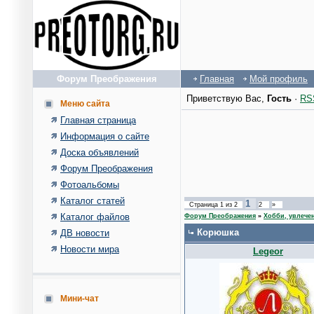
Форум Преображения
Главная
Мой профиль
Приветствую Вас
,
Гость
·
RS
Меню сайта
Главная страница
Информация о сайте
Доска объявлений
Форум Преображения
Фотоальбомы
Каталог статей
1
Страница
1
из
2
2
»
Каталог файлов
Форум Преображения
»
Хобби, увлече
Корюшка
ДВ новости
Новости мира
Legeor
Мини-чат