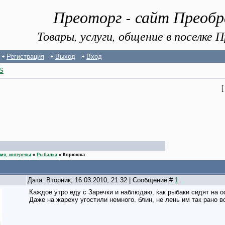
Преоторг - сайт Преоб
Товары, услуги, общение в поселке
Регистрация
Выход
Вход
S
ния, интересы
»
Рыбалка
»
Корюшка
Дата: Вторник, 16.03.2010, 21:32 | Сообщение #
1
Каждое утро еду с Заречки и наблюдаю, как рыбаки сидят на ос
Даже на жареху угостили немного. блин, не лень им так рано вс