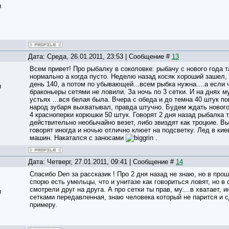
и
Дата: Среда, 26.01.2011, 23:53 | Сообщение #
13
Всем привет! Про рыбалку в соколовке: рыбачу с нового года 
нормально а когда пусто. Неделю назад косяк хороший зашел,
день 140, а потом по убывающей...всем рыбка нужна....а если 
и
браконьеры сетями не ловили. За ночь по 3 сетки. И на днях 
устьях ...вся белая была. Вчера с обеда и до темна 40 штук п
народ зубаря выхватывал, правда штучно. Будем ждать нового 
4 красноперки корюшки 50 штук. Говорят 2 дня назад рыбалка 
действительно необычайно везет, либо звиздят как троцкие. Вы
говорят иногда и ночью отлично клюет на подсветку. Лед в кие
машин. Накатался с заносами
.
Дата: Четверг, 27.01.2011, 09:41 | Сообщение #
14
Спасибо Den за рассказик ! Про 2 дня назад не знаю, но в про
спорю есть умельцы, что и унитазе как говориться ловят, но в
смотрели друг на друга. А про сетки ты прав, му....в хватает,
и
сетками передавленная, знаю человека который не парится и 
примеру.