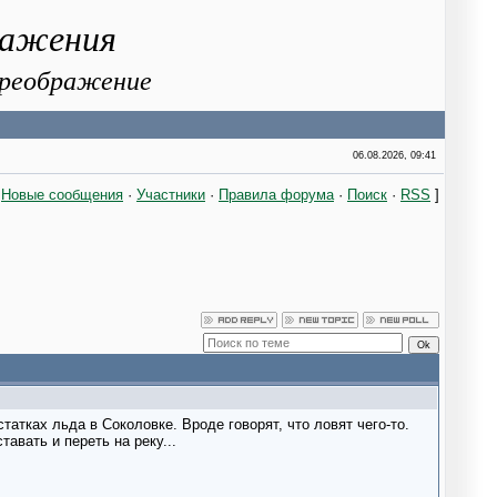
ражения
 Преображение
06.08.2026, 09:41
[
Новые сообщения
·
Участники
·
Правила форума
·
Поиск
·
RSS
]
татках льда в Соколовке. Вроде говорят, что ловят чего-то.
тавать и переть на реку...