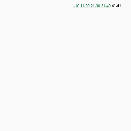
1-10
11-20
21-30
31-40
41-41