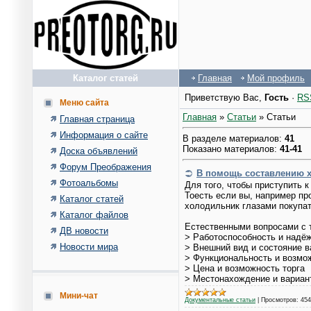
Каталог статей
Главная
Мой профиль
Приветствую Вас
,
Гость
·
RS
Меню сайта
Главная
»
Статьи
» Статьи
Главная страница
Информация о сайте
В разделе материалов
:
41
Показано материалов
:
41-41
Доска объявлений
Форум Преображения
В помощь составлению 
Фотоальбомы
Для того, чтобы приступить
Тоесть если вы, например пр
Каталог статей
холодильник глазами покупа
Каталог файлов
Естественными вопросами с т
ДВ новости
> Работоспособность и надё
Новости мира
> Внешний вид и состояние 
> Функциональность и возмо
> Цена и возможность торга
> Местонахождение и вариант
Мини-чат
Документальные статьи
|
Просмотров:
454