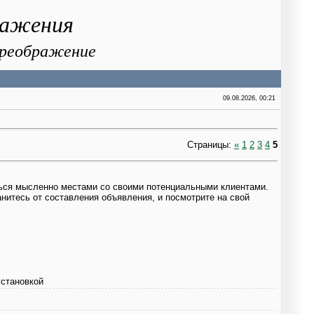
ражения
 Преображение
09.08.2026, 00:21
Страницы
:
«
1
2
3
4
5
ться мысленно местами со своими потенциальными клиентами.
анитесь от составления объявления, и посмотрите на свой
установкой