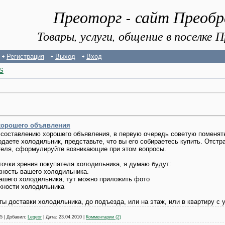
Преоторг - сайт Преоб
Товары, услуги, общение в поселке
Регистрация
Выход
Вход
S
хорошего объявления
 к составлению хорошего объявления, в первую очередь советую поменя
одаете холодильник, представьте, что вы его собираетесь купить. Отстр
теля, сформулируйте возникающие при этом вопросы.
очки зрения покупателя холодильника, я думаю будут:
жность вашего холодильника.
вашего холодильника, тут можно приложить фото
жности холодильника
ы доставки холодильника, до подъезда, или на этаж, или в квартиру с 
5
|
Добавил:
Legeor
|
Дата:
23.04.2010
|
Комментарии (2)