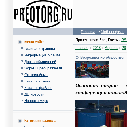
Главная
Мой профиль
Приветствую Вас
,
Гость
·
RS
Меню сайта
Главная
»
2018
»
Апрель
»
26
Главная страница
Информация о сайте
Возрождение общественн
Доска объявлений
Форум Преображения
Фотоальбомы
Каталог статей
Основной вопрос – 
Каталог файлов
конференции инвалидо
ДВ новости
Новости мира
Категории раздела