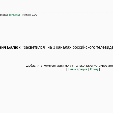
обавил
:
obyavmag
|
Рейтинг
:
0.0
/
0
вич Балюк
"засветился" на 3 каналах российского телевид
Добавлять комментарии могут только зарегистрированн
[
Регистрация
|
Вход
]