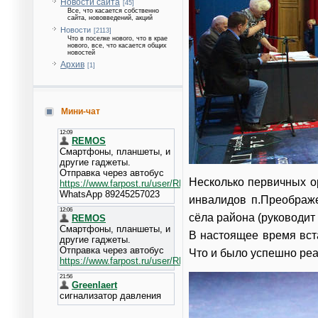
Новости сайта
[45]
Все, что касается собственно
сайта, нововведений, акций
Новости
[2113]
Что в поселке нового, что в крае
нового, все, что касается общих
новостей
Архив
[1]
Мини-чат
Несколько первичных о
инвалидов п.Преображе
сёла района (руководи
В настоящее время вст
Что и было успешно ре