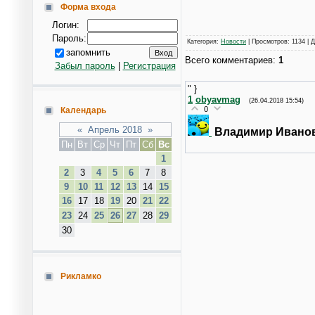
Форма входа
Логин:
Пароль:
Категория
:
Новости
|
Просмотров
: 1134 |
Д
запомнить
Всего комментариев
:
1
Забыл пароль
|
Регистрация
" }
1
obyavmag
(26.04.2018 15:54)
0
Календарь
«
Апрель 2018
»
Владимир Ивано
Пн
Вт
Ср
Чт
Пт
Сб
Вс
1
2
3
4
5
6
7
8
9
10
11
12
13
14
15
16
17
18
19
20
21
22
23
24
25
26
27
28
29
30
Рикламко