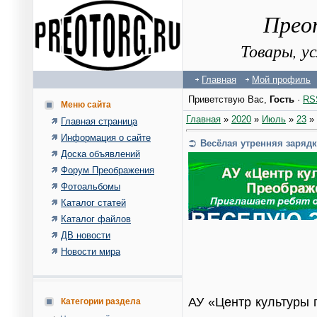
Прео
Товары, у
Главная
Мой профиль
Приветствую Вас
,
Гость
·
RS
Меню сайта
Главная
»
2020
»
Июль
»
23
» 
Главная страница
Информация о сайте
Весёлая утренняя зарядк
Доска объявлений
Форум Преображения
Фотоальбомы
Каталог статей
Каталог файлов
ДВ новости
Новости мира
АУ «Центр культуры 
Категории раздела