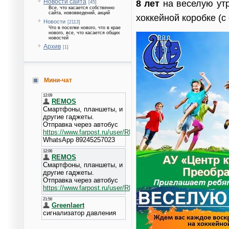
Новости сайта
8 лет
на веселую утр
[45]
Все, что касается собственно
сайта, нововведений, акций
хоккейной коробке (с 
Новости
[2113]
Что в поселке нового, что в крае
нового, все, что касается общих
новостей
Архив
[1]
Мини-чат