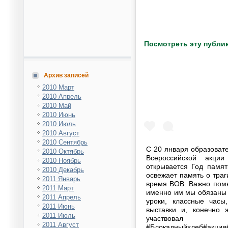
Посмотреть эту публик
Архив записей
2010 Март
2010 Апрель
2010 Май
2010 Июнь
2010 Июль
2010 Август
2010 Сентябрь
С 20 января образоват
2010 Октябрь
Всероссийской акци
2010 Ноябрь
открывается Год памя
2010 Декабрь
освежает память о тра
2011 Январь
время ВОВ. Важно помни
2011 Март
именно им мы обязаны 
2011 Апрель
уроки, классные часы
2011 Июнь
выставки и, конечно 
2011 Июль
участво
2011 Август
#Блокадныйхлеб#акци