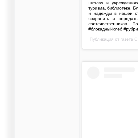
школах и учреждениях
туризма, библиотеке. Б
и надежды в нашей ст
сохранить и передат
соотечественников. П
#блокадныйхлеб #рубр
Публикация от
газета 