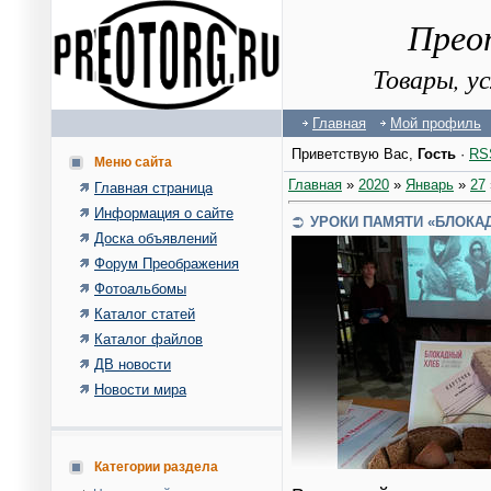
Прео
Товары, у
Главная
Мой профиль
Приветствую Вас
,
Гость
·
RS
Меню сайта
Главная
»
2020
»
Январь
»
27
Главная страница
Информация о сайте
УРОКИ ПАМЯТИ «БЛОКА
Доска объявлений
Форум Преображения
Фотоальбомы
Каталог статей
Каталог файлов
ДВ новости
Новости мира
Категории раздела