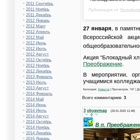
2011 Сентябрь
2011 Ноябрь
Публикация от
Ypravleni
2011 Декабрь
2012 Январь
2012 Март
27 января
, в памят
2012 Апрель
Всероссийской акц
2012 Май
2012 Июнь
общеобразовательно
2012 Июль
2012 Август
Акция "Блокадный хл
2012 Октябрь
Преображение
.
2012 Ноябрь
2012 Декабрь
В мероприятии, о
2013 Февраль
учащимися колледжа,
2013 Июль
2013 Август
Категория
:
Новости
|
Просмотров
: 747 |
Д
2014 Февраль
Всего комментариев
:
3
2014 Май
2014 Июнь
3
obyavmag
2014 Июль
(29.01.2020 12:48)
0
2014 Август
2014 Октябрь
В п. Преображе
2014 Ноябрь
2014 Декабрь
2015 Январь