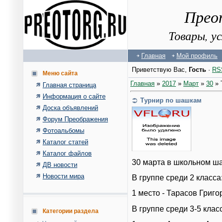
Прео
Товары, у
Главная
Мой профиль
Приветствую Вас
,
Гость
·
RS
Меню сайта
Главная
»
2017
»
Март
»
30
» 
Главная страница
Информация о сайте
Турнир по шашкам
Доска объявлений
Форум Преображения
Фотоальбомы
Каталог статей
Каталог файлов
30 марта в школьном ша
ДВ новости
Новости мира
В группе среди 2 класса
1 место - Тарасов Григо
В группе среди 3-5 клас
Категории раздела