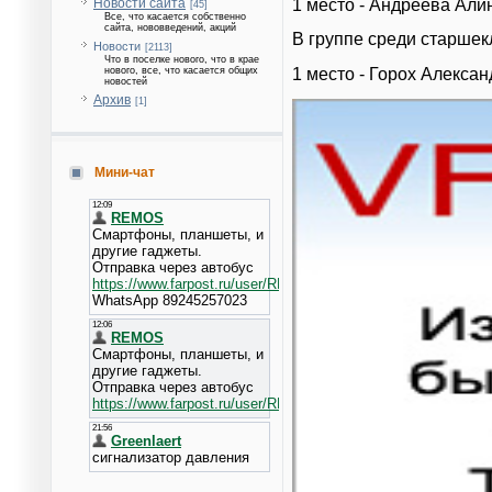
1 место - Андреева Али
Новости сайта
[45]
Все, что касается собственно
сайта, нововведений, акций
В группе среди старшек
Новости
[2113]
Что в поселке нового, что в крае
1 место - Горох Алексан
нового, все, что касается общих
новостей
Архив
[1]
Мини-чат