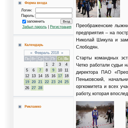
Форма входа
Логин:
Пароль:
запомнить
Преображенские лыжни
Забыл пароль
|
Регистрация
предприятия – на пост
Николай Шикула и заме
Календарь
Слободян.
«
Февраль 2018
»
Старты командных эст
Пн
Вт
Ср
Чт
Пт
Сб
Вс
1
2
3
4
Четко работали судьи н
5
6
7
8
9
10
11
директора ПАО «Прео
12
13
14
15
16
17
18
Пеньковский, началь
19
20
21
22
23
24
25
оргкомитета и всех уч
26
27
28
работу, которая впосле
Рикламко