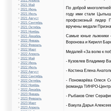
2021 Апрель
2021 Май
По доброй многолетней
2021 Июнь
2021 Июль
году ими стали Цыпыш
2021 Август
профсоюзный лидер П
2021 Сентябрь
вручены медали Призна
2021 Октябрь
2021 Ноябрь
Самые юные лыжники –
2021 Декабрь
2022 Январь
Воронова и Кирилл Бар
2022 Февраль
2022 Март
Медалей «За волю к по
2022 Апрель
2022 Май
- Кузовлев Владимир Ва
2022 Июнь
2022 Июль
- Костина Елена Анато
2022 Август
2022 Сентябрь
- Пономарёва Олеся Се
2022 Октябрь
2022 Ноябрь
(команда ТИНРО-Центра
2022 Декабрь
2023 Январь
- Рыбаков Олег Серафи
2023 Февраль
2023 Март
- Вакула Дарья Алексее
2023 Апрель