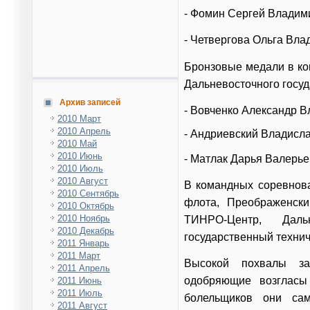
- Фомин Сергей Владим
- Четвергова Ольга Вла
Бронзовые медали в ко
Дальневосточного госуд
Архив записей
- Вовченко Александр 
2010 Март
2010 Апрель
- Андриевский Владисл
2010 Май
2010 Июнь
- Матлак Дарья Валерье
2010 Июль
2010 Август
В командных соревнова
2010 Сентябрь
флота, Преображенск
2010 Октябрь
2010 Ноябрь
ТИНРО-Центр, Даль
2010 Декабрь
государственный техни
2011 Январь
2011 Март
Высокой похвалы за
2011 Апрель
одобряющие возгласы
2011 Июнь
2011 Июль
болельщиков они са
2011 Август