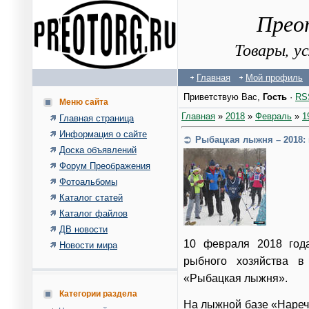
Прео
Товары, у
Главная
Мой профиль
Приветствую Вас
,
Гость
·
RS
Меню сайта
Главная
»
2018
»
Февраль
»
1
Главная страница
Информация о сайте
Рыбацкая лыжня – 2018:
Доска объявлений
Форум Преображения
Фотоальбомы
Каталог статей
Каталог файлов
ДВ новости
10 февраля 2018 год
Новости мира
рыбного хозяйства в
«Рыбацкая лыжня».
Категории раздела
На лыжной базе «Наречн