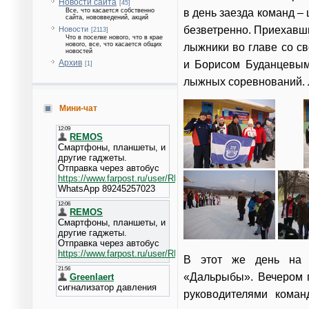
Новости сайта
[45]
в день заезда команд –
Все, что касается собственно
сайта, нововведений, акций
безветренно. Приехавш
Новости
[2113]
Что в поселке нового, что в крае
нового, все, что касается общих
лыжники во главе со с
новостей
Архив
и Борисом Буданцевым
[1]
лыжных соревнований. Л
Мини-чат
В этот же день на б
«Дальрыбы». Вечером п
руководителями коман