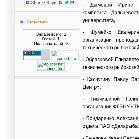
- Дымовой Ирине Кон
комплекса Дальневост
университета,
Статистика
- Шумейко Екатерин
Онлайн всего:
1
Гостей:
1
организации преподав
Пользователей:
0
технического рыбохозяй
- Образцовой Елизавет
технического рыбохозяй
- Калчугину Павлу Ва
Центр»,
- Тимчишиной Галин
организации ФГБНУ «Т
- Бондаренко Александ
отдела ПАО «Дальрыба
- Бындову Ивану Серге