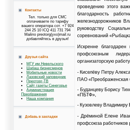
проведению этого важ
Контакты
благодарность работ
Тел. только для СМС
железнодорожников Вла
оплачиваете по тарифу
вашего оператора сот. +7 924
руководству Социал
244 25 10 ICQ 411 731 794
Майло preotorg(ухо)mail.ru
соревнований «Рыбацка
добавляйтесь в друзья!
Искренне благодарен 
профсоюзным лидер
Друзья сайта
организаторскую работу
МГУ им.Невельского
Шабаш бизнесменов
- Киселёву Петру Алек
Мобильные новости
Лазовский заповедник
ПАО «Преображенская б
Преоторг-ТВ
Сайт газеты Синегорье
- Буданцеву Борису Ти
Администрация
Преображения
«ПБТФ»,
Наша компания
- Кузовлеву Владимиру
- Дрёминой Елене Иван
Добавь в закладки
профсоюза работников р