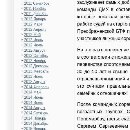
заслуживает самых доб
2011 Сентябрь
2011 Ноябрь
команды ДМУ в состав
2011 Декабрь
которые показали резу
2012 Январь
работе судей на старте
2012 Март
2012 Апрель
Преображенской БТФ пр
2012 Май
участников лыжных сор
2012 Июнь
2012 Июль
На это раз в положени
2012 Август
2012 Октябрь
в соответствии с поже
2012 Ноябрь
первенстве спортсмены 
2012 Декабрь
30 до 50 лет и свыше 
2013 Февраль
2013 Июль
отраслевых компаний и 
2013 Август
это считаем правильн
2014 Февраль
2014 Май
семейных отношениях.
2014 Июнь
2014 Июль
После командных сорев
2014 Август
возрастных группах.
2014 Октябрь
2014 Ноябрь
Пономарёву, третьекла
2014 Декабрь
Сергеем Сергеевичем
2015 Январь