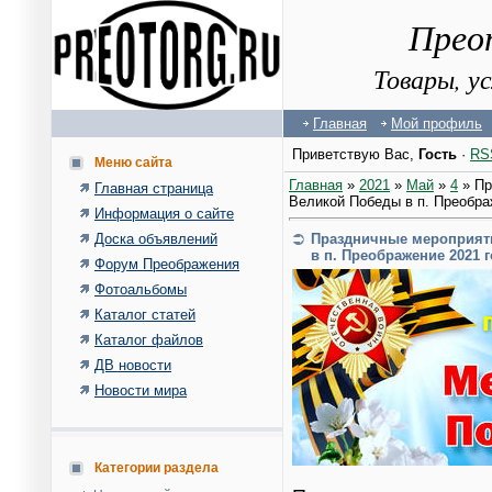
Прео
Товары, у
Главная
Мой профиль
Приветствую Вас
,
Гость
·
RS
Меню сайта
Главная
»
2021
»
Май
»
4
» Пр
Главная страница
Великой Победы в п. Преобра
Информация о сайте
Доска объявлений
Праздничные мероприят
в п. Преображение 2021 г
Форум Преображения
Фотоальбомы
Каталог статей
Каталог файлов
ДВ новости
Новости мира
Категории раздела