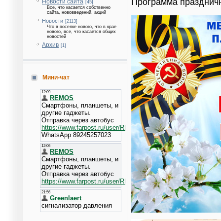
Программа празднич
Новости сайта
[45]
Все, что касается собственно
сайта, нововведений, акций
Новости
[2113]
Что в поселке нового, что в крае
нового, все, что касается общих
новостей
Архив
[1]
Мини-чат