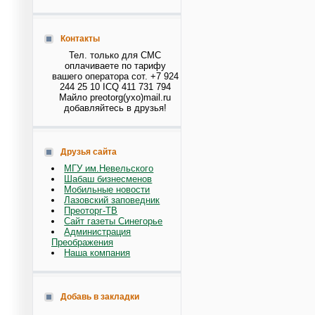
Контакты
Тел. только для СМС
оплачиваете по тарифу
вашего оператора сот. +7 924
244 25 10 ICQ 411 731 794
Майло preotorg(ухо)mail.ru
добавляйтесь в друзья!
Друзья сайта
МГУ им.Невельского
Шабаш бизнесменов
Мобильные новости
Лазовский заповедник
Преоторг-ТВ
Сайт газеты Синегорье
Администрация
Преображения
Наша компания
Добавь в закладки