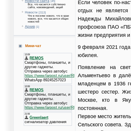
Новости сайта
Если человек по-нас
[45]
Все, что касается собственно
сайта, нововведений, акций
отдых не является
Новости
[2113]
Что в поселке нового, что в крае
Надежды Михайлов
нового, все, что касается общих
новостей
профсоюза ПАО «ПБТФ
Архив
[1]
жизни предприятия и
Мини-чат
9 февраля 2021 года
юбилея.
Появление на све
Альментьево в дал
младенцем в 1936 г
шестеро сестер. Жиз
Москве, кто в Яку
постоянная.
Первое место житель
Сельского совета. З