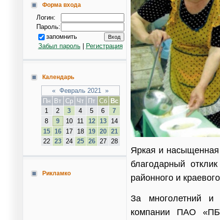
Форма входа
Логин:
Пароль:
запомнить
Забыл пароль
|
Регистрация
Календарь
«
Февраль 2021
»
Пн
Вт
Ср
Чт
Пт
Сб
Вс
1
2
3
4
5
6
7
8
9
10
11
12
13
14
15
16
17
18
19
20
21
22
23
24
25
26
27
28
Яркая и насыщенная
благодарный отклик
Рикламко
районного и краевог
За многолетний и 
компании ПАО «ПБТ