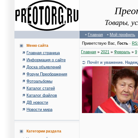
Прео
Товары, у
Главная
Мой профиль
Приветствую Вас
,
Гость
·
RS
Меню сайта
Главная
»
2021
»
Февраль
»
9
Главная страница
Информация о сайте
Почёт и уважение. Надеж
Доска объявлений
Форум Преображения
Фотоальбомы
Каталог статей
Каталог файлов
ДВ новости
Новости мира
Категории раздела