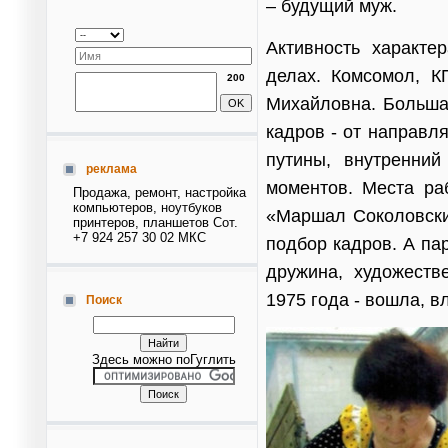
– будущий муж.
Активность характе
делах. Комсомол, 
200
Михайловна. Большая
кадров - от направл
путины, внутренни
реклама
моментов. Места ра
Продажа, ремонт, настройка
компьютеров, ноутбуков
«Маршал Соколовский
принтеров, планшетов Сот.
+7 924 257 30 02 МКС
подбор кадров. А па
дружина, художеств
1975 года - вошла, в
Поиск
Здесь можно поГуглить