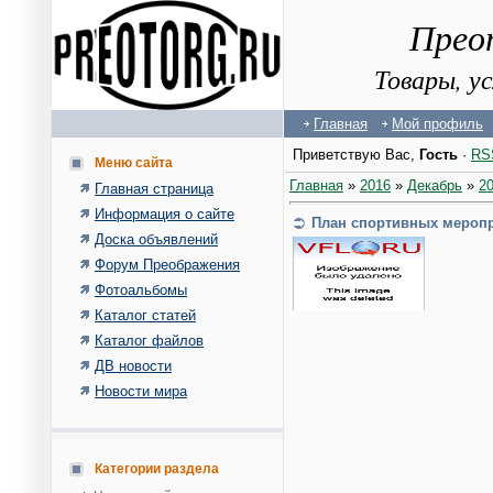
Прео
Товары, у
Главная
Мой профиль
Приветствую Вас
,
Гость
·
RS
Меню сайта
Главная
»
2016
»
Декабрь
»
2
Главная страница
Информация о сайте
План спортивных меропри
Доска объявлений
Форум Преображения
Фотоальбомы
Каталог статей
Каталог файлов
ДВ новости
Новости мира
Категории раздела