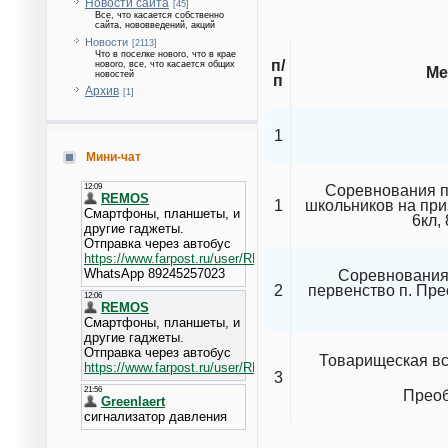
Новости сайта
[45]
Все, что касается собственно
сайта, нововведений, акций
Новости
[2113]
Что в поселке нового, что в крае
п/
нового, все, что касается общих
Ме
новостей
п
Архив
[1]
1
Мини-чат
Соревнования п
1
школьников на при
6кл, 
Соревнования 
2
первенство п. Пр
Товарищеская вс
3
Прео