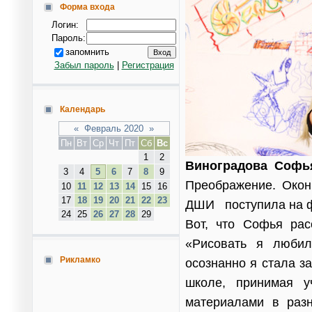
Форма входа
Логин:
Пароль:
запомнить
Забыл пароль
|
Регистрация
Календарь
«
Февраль 2020
»
Пн
Вт
Ср
Чт
Пт
Сб
Вс
1
2
Виноградова Софь
3
4
5
6
7
8
9
Преображение. Око
10
11
12
13
14
15
16
17
18
19
20
21
22
23
ДШИ поступила на ф
24
25
26
27
28
29
Вот, что Софья рас
«Рисовать я любил
Рикламко
осознанно я стала з
школе, принимая у
материалами в разн