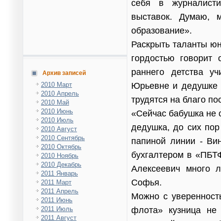
себя в журналисти
выставок. Думаю, 
образование».
Раскрыть таланты юн
гордостью говорит 
раннего детства у
Архив записей
Юрьевне и дедушке
2010 Март
2010 Апрель
трудятся на благо по
2010 Май
2010 Июнь
«Сейчас бабушка не 
2010 Июль
дедушка, до сих пор
2010 Август
2010 Сентябрь
папиной линии - Ви
2010 Октябрь
бухгалтером в «ПБТФ
2010 Ноябрь
2010 Декабрь
Алексеевич много 
2011 Январь
Софья.
2011 Март
2011 Апрель
Можно с уверенност
2011 Июнь
флота» кузница не
2011 Июль
2011 Август