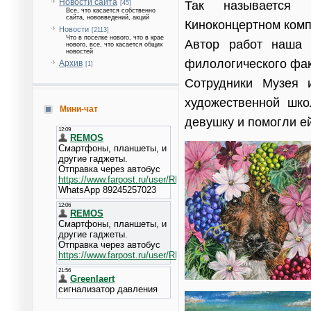
Новости сайта
Так называется 
[45]
Все, что касается собственно
сайта, нововведений, акций
Киноконцертном ком
Новости
[2113]
Что в поселке нового, что в крае
Автор работ наша 
нового, все, что касается общих
новостей
филологического фак
Архив
[1]
Сотрудники Музея 
художественной шк
Мини-чат
девушку и помогли е