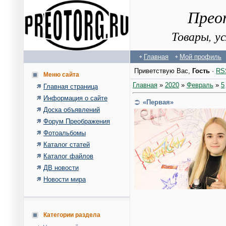
Прео
Товары, у
Главная
Мой профиль
Приветствую Вас
,
Гость
·
RS
Меню сайта
Главная
»
2020
»
Февраль
»
5
Главная страница
Информация о сайте
«Первая»
Доска объявлений
Форум Преображения
Фотоальбомы
Каталог статей
Каталог файлов
ДВ новости
Новости мира
Категории раздела