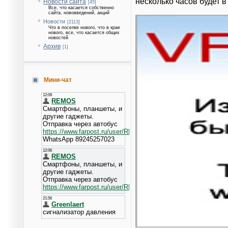
несколько часов будет 
Новости сайта
[45]
Все, что касается собственно
сайта, нововведений, акций
Новости
[2113]
Что в поселке нового, что в крае
нового, все, что касается общих
новостей
Архив
[1]
Мини-чат