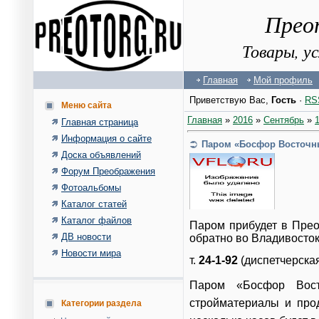
Прео
Товары, у
Главная
Мой профиль
Приветствую Вас
,
Гость
·
RS
Меню сайта
Главная
»
2016
»
Сентябрь
»
Главная страница
Информация о сайте
Паром «Босфор Восточн
Доска объявлений
Форум Преображения
Фотоальбомы
Каталог статей
Каталог файлов
Паром прибудет в Преоб
ДВ новости
обратно во Владивосток
Новости мира
т.
24-1-92
(
диспетчерска
Паром «Босфор Вост
стройматериалы и про
Категории раздела