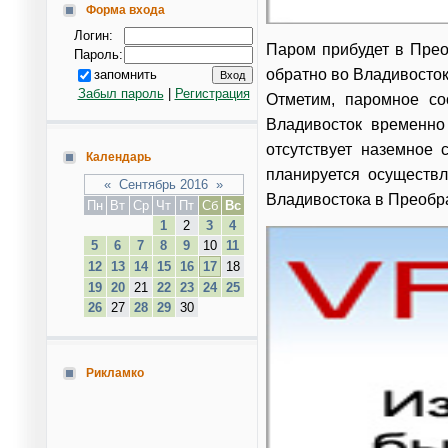
Форма входа
Логин:
Паром прибудет в Преоб
Пароль:
обратно во Владивосток
запомнить
Забыл пароль
|
Регистрация
Отметим, паромное со
Владивосток временно
отсутствует наземное 
Календарь
планируется осуществл
«
Сентябрь 2016
»
Владивостока в Преобра
Пн
Вт
Ср
Чт
Пт
Сб
Вс
1
2
3
4
5
6
7
8
9
10
11
12
13
14
15
16
17
18
19
20
21
22
23
24
25
26
27
28
29
30
Рикламко