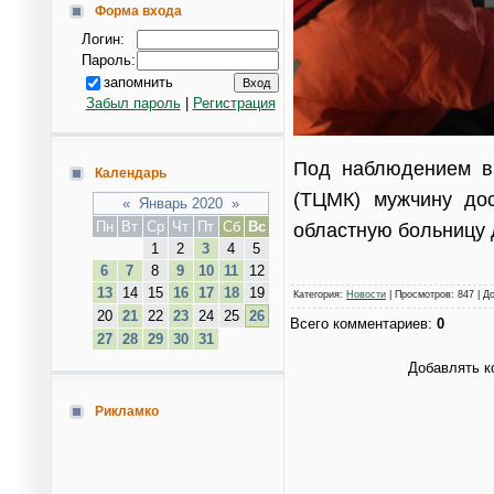
Форма входа
Логин:
Пароль:
запомнить
Забыл пароль
|
Регистрация
Под наблюдением в
Календарь
(ТЦМК) мужчину до
«
Январь 2020
»
Пн
Вт
Ср
Чт
Пт
Сб
Вс
областную больницу 
1
2
3
4
5
6
7
8
9
10
11
12
13
14
15
16
17
18
19
Категория
:
Новости
|
Просмотров
: 847 |
Д
20
21
22
23
24
25
26
Всего комментариев
:
0
27
28
29
30
31
Добавлять к
Рикламко