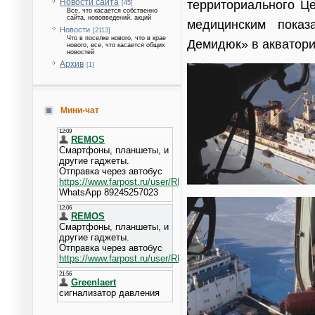
Новости сайта
территориального Ц
[45]
Все, что касается собственно
сайта, нововведений, акций
медицинским показ
Новости
[2113]
Что в поселке нового, что в крае
Демидюк» в акватории
нового, все, что касается общих
новостей
Архив
[1]
Мини-чат