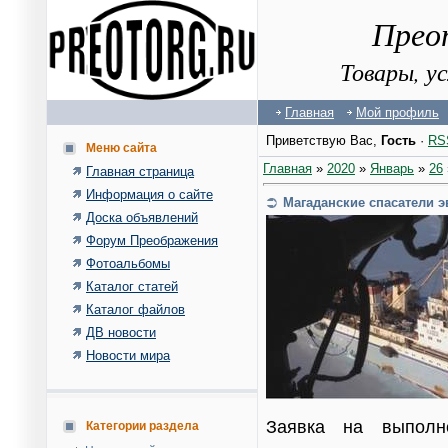
Прео
Товары, у
Главная
Мой профиль
Приветствую Вас
,
Гость
·
RS
Меню сайта
Главная
»
2020
»
Январь
»
26
Главная страница
Информация о сайте
Магаданские спасатели 
Доска объявлений
Форум Преображения
Фотоальбомы
Каталог статей
Каталог файлов
ДВ новости
Новости мира
Заявка на выполн
Категории раздела