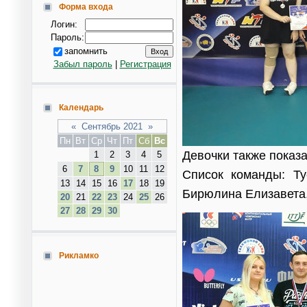
Форма входа
Логин:
Пароль:
запомнить
Забыл пароль
|
Регистрация
Календарь
«
Сентябрь 2021
»
Пн
Вт
Ср
Чт
Пт
Сб
Вс
Девочки также показа
1
2
3
4
5
6
7
8
9
10
11
12
Список команды: Ту
13
14
15
16
17
18
19
Бирюлина Елизавета,
20
21
22
23
24
25
26
27
28
29
30
Рикламко