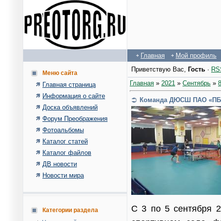
Главная
Мой профиль
Приветствую Вас
,
Гость
·
RS
Меню сайта
Главная
»
2021
»
Сентябрь
»
Главная страница
Информация о сайте
Команда ДЮСШ ПАО «ПБТФ
Доска объявлений
Форум Преображения
Фотоальбомы
Каталог статей
Каталог файлов
ДВ новости
Новости мира
С 3 по 5 сентября 2
Категории раздела