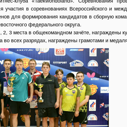
итнес-клуба «Taekwondoland». Соревнования про
я участия в соревнованиях Всероссийского и меж
нов для формирования кандидатов в сборную кома
восточного федерального округа.
, 2, 3 места в общекомандном зачёте, награждены к
та во всех разрядах, награждены грамотами и медал