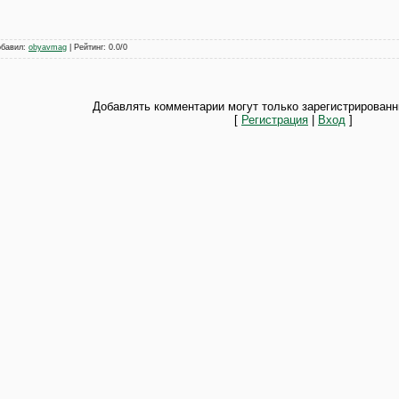
обавил
:
obyavmag
|
Рейтинг
:
0.0
/
0
Добавлять комментарии могут только зарегистрированн
[
Регистрация
|
Вход
]