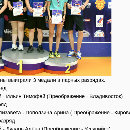
ны выиграли 3 медали в парных разрядах.
ряд
ий - Ильин Тимофей (Преображение - Владивосток)
ряд
лизавета - Поползина Арина ( Преображение - Киров
разряд
й - Дударь Алёна (Преображение - Уссурийск)