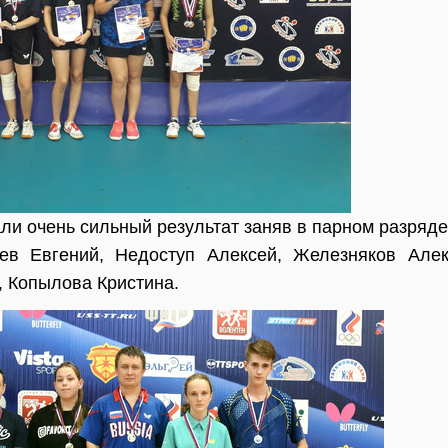
ли очень сильный результат заняв в парном разряде
ев Евгений, Недоступ Алексей, Железняков Алек
 Копылова Кристина.