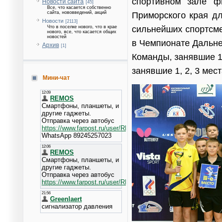
спортивном зале ф
Новости сайта
[45]
Все, что касается собственно
сайта, нововведений, акций
Приморского края дл
Новости
[2113]
сильнейших спортсме
Что в поселке нового, что в крае
нового, все, что касается общих
новостей
в Чемпионате Дальне
Архив
[1]
Команды, занявшие 1
занявшие 1, 2, 3 мес
Мини-чат