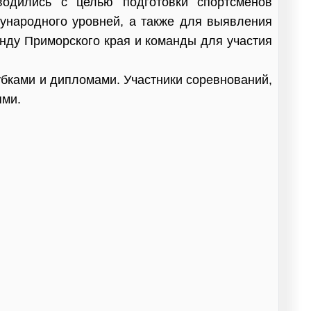
водились с целью подготовки спортсменов
дународного уровней, а также для выявления
нду Приморского края и команды для участия
убками и дипломами. Участники соревнований,
ями.