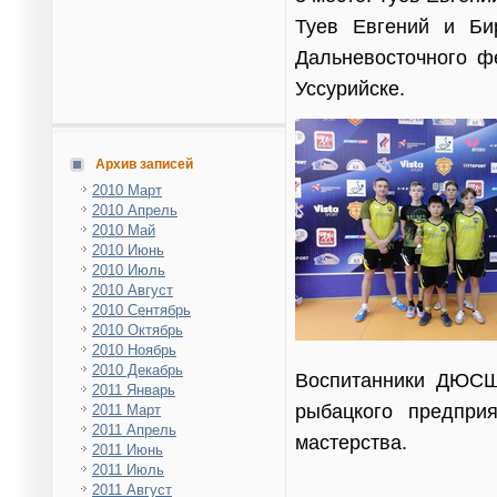
Туев Евгений и Би
Дальневосточного фе
Уссурийске.
Архив записей
2010 Март
2010 Апрель
2010 Май
2010 Июнь
2010 Июль
2010 Август
2010 Сентябрь
2010 Октябрь
2010 Ноябрь
2010 Декабрь
Воспитанники ДЮСШ
2011 Январь
рыбацкого предпри
2011 Март
2011 Апрель
мастерства.
2011 Июнь
2011 Июль
2011 Август