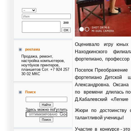
200
Оценивало игру юных в
реклама
Находкинского филиа
Продажа, ремонт,
фортепиано, профессор
настройка компьютеров,
ноутбуков принтеров,
планшетов Сот. +7 924 257
Поселок Преображение 
30 02 МКС
фортепиано Детской
Александровна. Оксана
по времени длилась поч
Поиск
Д.Кабалевский «Легкие 
Здесь можно поГуглить
Жюри по достоинству о
талантливой ученицы!
Участие в конкурсе - эт