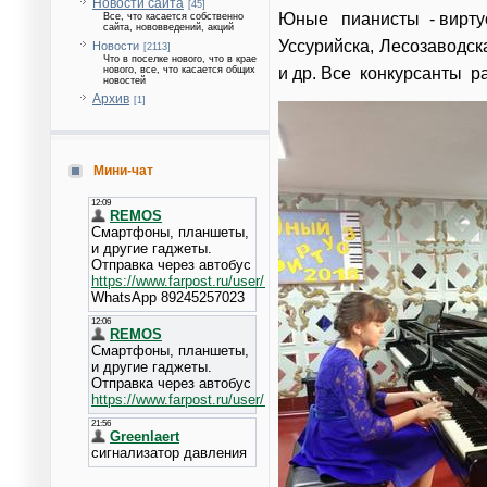
Новости сайта
[45]
Юные пианисты - виртуо
Все, что касается собственно
сайта, нововведений, акций
Уссурийска, Лесозаводск
Новости
[2113]
Что в поселке нового, что в крае
и др. Все конкурсанты 
нового, все, что касается общих
новостей
Архив
[1]
Мини-чат