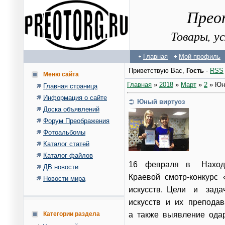
Прео
Товары, у
Главная
Мой профиль
Приветствую Вас
,
Гость
·
RSS
Меню сайта
Главная
»
2018
»
Март
»
2
» Юн
Главная страница
Информация о сайте
Юный виртуоз
Доска объявлений
Форум Преображения
Фотоальбомы
Каталог статей
Каталог файлов
16 февраля в Находки
ДВ новости
Краевой смотр-конкурс
Новости мира
искусств. Цели и зада
искусств и их преподав
а также выявление ода
Категории раздела