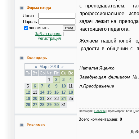
с преподавателем, т
Форма входа
профессиональное испо
Логин:
задач лежит на преподав
Пароль:
запомнить
настоящего педагога.
Забыл пароль
|
Регистрация
Желаем нашей юной ода
радости в общении с п
Календарь
«
Март 2018
»
Наталья Яценко
Пн
Вт
Ср
Чт
Пт
Сб
Вс
Заведующая филиалом №
1
2
3
4
п.Преображение
5
6
7
8
9
10
11
12
13
14
15
16
17
18
19
20
21
22
23
24
25
26
27
28
29
30
31
Категория
:
Новости
|
Просмотров
: 1288 |
До
Всего комментариев
:
0
Рикламко
Доба