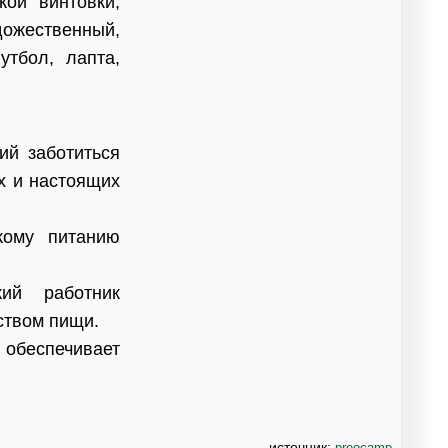
кой винтовки,
ожественный,
утбол, лапта,
ий заботиться
их и настоящих
ому питанию
ий работник
еством пищи.
еспечивает
источник:
preocamp