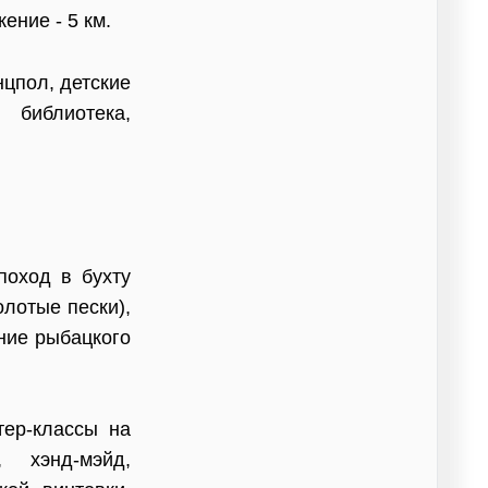
ение - 5 км.
цпол, детские
библиотека,
 поход в бухту
олотые пески),
ние рыбацкого
тер-классы на
 хэнд-мэйд,