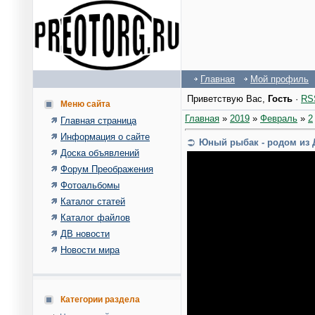
Главная
Мой профиль
Приветствую Вас
,
Гость
·
RS
Меню сайта
Главная
»
2019
»
Февраль
»
2
Главная страница
Информация о сайте
Юный рыбак - родом из Д
Доска объявлений
Форум Преображения
Фотоальбомы
Каталог статей
Каталог файлов
ДВ новости
Новости мира
Категории раздела