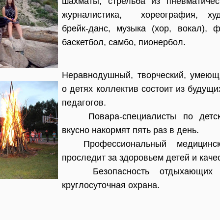
шахматы, стрельба из пневматичес
журналистика, хореография, худ
брейк-данс, музыка (хор, вокал), ф
баскетбол, самбо, пионербол.
Неравнодушный, творческий, умеющ
о детях коллектив состоит из будущ
педагогов.
Повара-специалисты по детск
вкусно накормят пять раз в день.
Профессиональный медицинск
проследит за здоровьем детей и кач
Безопасность отдыхающих об
круглосуточная охрана.