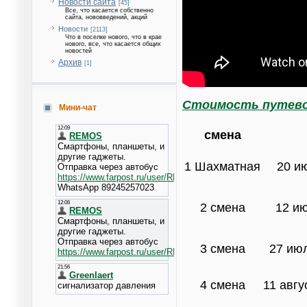
Новости сайта
[45]
Все, что касается собственно
сайта, нововведений, акций
Новости
[2113]
Что в поселке нового, что в крае
нового, все, что касается общих
новостей
Архив
[1]
Cтоимость путевок
Мини-чат
смена
1 Шахматная
20 и
2 смена
12 и
3 смена
27 июл
4 смена
11 авгу