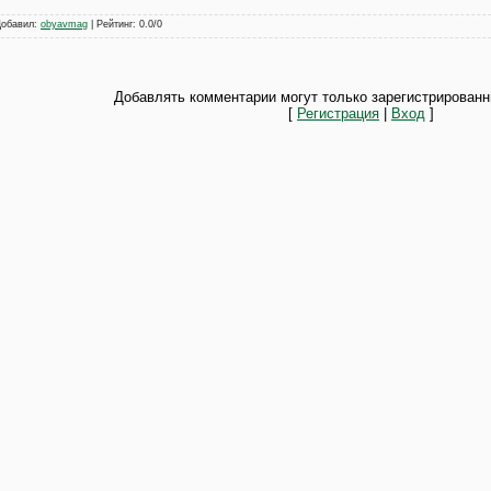
Добавил
:
obyavmag
|
Рейтинг
:
0.0
/
0
Добавлять комментарии могут только зарегистрированн
[
Регистрация
|
Вход
]