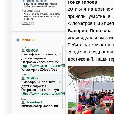
Новости сайта
Гонка героев
[45]
Все, что касается собственно
сайта, нововведений, акций
20 июля на военном
Новости
[2113]
Что в поселке нового, что в крае
приняли участие в
нового, все, что касается общих
новостей
километров и 36 преп
Архив
[1]
Валерия Полякова
индивидуальном заче
Мини-чат
Ребята уже участвов
сердечно поздравляе
достижений. Наши ге