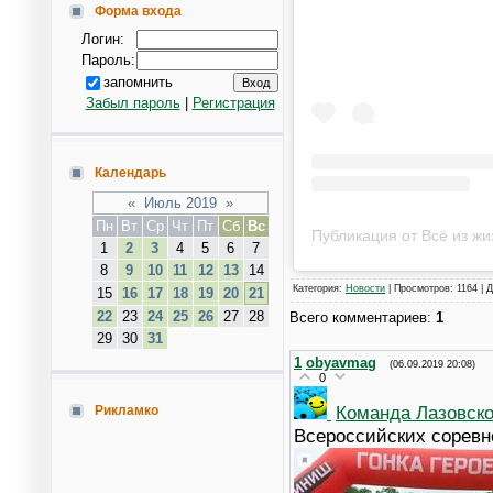
Форма входа
Логин:
Пароль:
запомнить
Забыл пароль
|
Регистрация
Календарь
«
Июль 2019
»
Пн
Вт
Ср
Чт
Пт
Сб
Вс
Публикация от Всё из ж
1
2
3
4
5
6
7
8
9
10
11
12
13
14
Категория
:
Новости
|
Просмотров
: 1164 |
Д
15
16
17
18
19
20
21
22
23
24
25
26
27
28
Всего комментариев
:
1
29
30
31
1
obyavmag
(06.09.2019 20:08)
0
Команда Лазовско
Рикламко
Всероссийских соревн