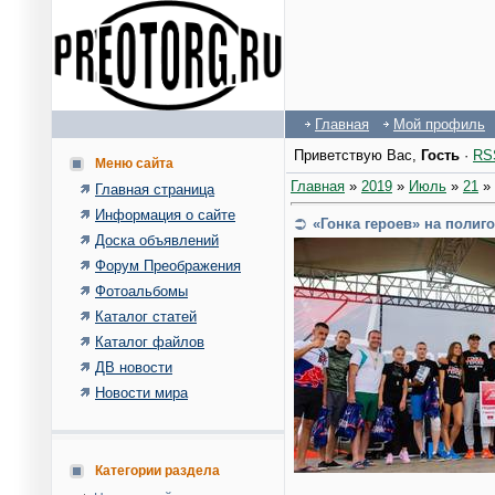
Главная
Мой профиль
Приветствую Вас
,
Гость
·
RS
Меню сайта
Главная
»
2019
»
Июль
»
21
» 
Главная страница
Информация о сайте
«Гонка героев» на полиг
Доска объявлений
Форум Преображения
Фотоальбомы
Каталог статей
Каталог файлов
ДВ новости
Новости мира
Категории раздела