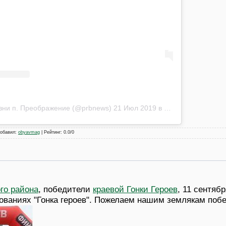
изни п. Преображение (@prbnews)
21 Июл 2019 в 3:51 PDT
обавил
:
obyavmag
|
Рейтинг
:
0.0
/
0
го района
, победители
краевой Гонки Героев
, 11 сентяб
ованиях "Гонка героев". Пожелаем нашим землякам поб